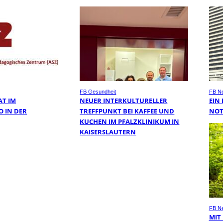
FB Gesundheit
FB N
AT IM
NEUER INTERKULTURELLER
EIN
O IN DER
TREFFPUNKT BEI KAFFEE UND
NOT
KUCHEN IM PFALZKLINIKUM IN
KAISERSLAUTERN
FB N
MIT