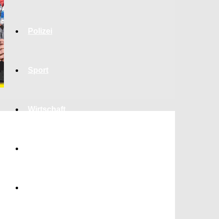
Polizei
Sport
Wirtschaft
Jobs
Bildung