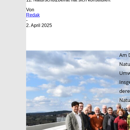
Von
Redak
-
2. April 2025
Am D
Natu
Umwe
Insg
dere
Natu
Natu
Plan
Manu