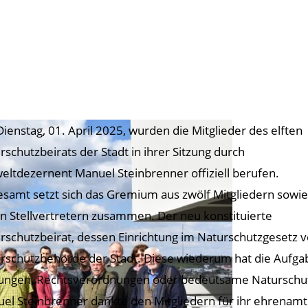
ienstag, 01. April 2025, wurden die Mitglieder des elften
rschutzbeirats der Stadt in ihrer Sitzung durch
ltdezernent Manuel Steinbrenner offiziell berufen.
esamt setzt sich das Gremium aus zwölf Mitgliedern sowie
n Stellvertretern zusammen. Der neu konstituierte
rschutzbeirat, dessen Einrichtung im Naturschutzgesetz ve
rschutzbehörde der Stadt. Diese wiederum hat die Aufga
ungen, Rechtsverordnungen oder bedeutsame Naturschu
el Steinbrenner dankte den Mitgliedern für ihr ehrenam