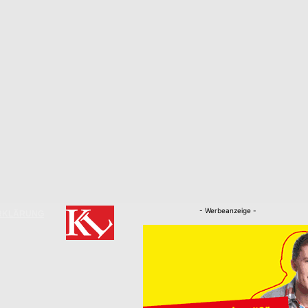
- Werbeanzeige -
RKLÄRUNG
Nachrichten
Kaiserslautern