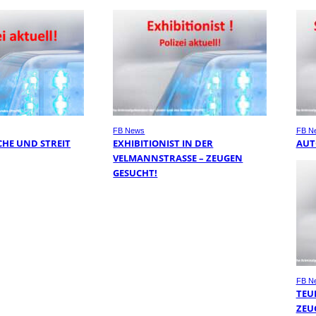
FB News
FB N
HE UND STREIT
EXHIBITIONIST IN DER
AUT
VELMANNSTRASSE – ZEUGEN G
ESUCHT!
FB N
TEU
ZEU