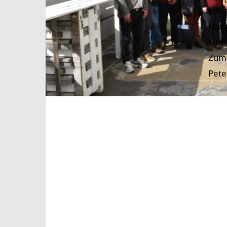
Eins
Natu
such
Zum 
Pete