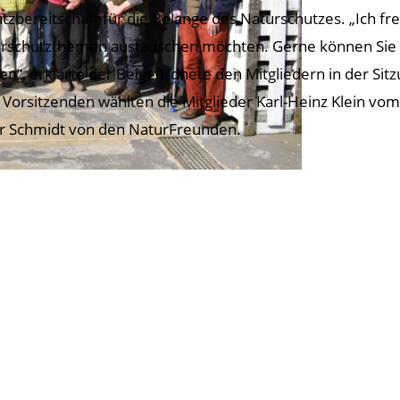
atzbereitschaft für die Belange des Naturschutzes. „Ich fre
rschutzthemen austauschen möchten. Gerne können Sie 
en“, erklärte der Beigeordnete den Mitgliedern in der Sitz
Vorsitzenden wählten die Mitglieder Karl-Heinz Klein vo
r Schmidt von den NaturFreunden.