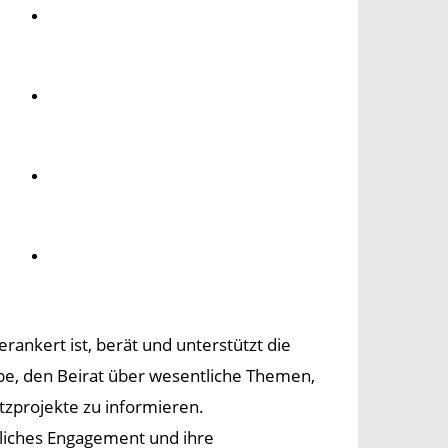
Umwelt
Gesundheit
Kultur
Panorama
rankert ist, berät und unterstützt die
be, den Beirat über wesentliche Themen,
tzprojekte zu informieren.
tliches Engagement und ihre