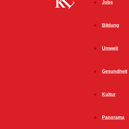
Jobs
Bildung
Umwelt
Gesundheit
Start
FB News
Gestohlene Wildkamera führt zur Aufklärung
Kultur
weiterer Tat
FB NEWS
POLIZEI
Panorama
TWITTER NEWS