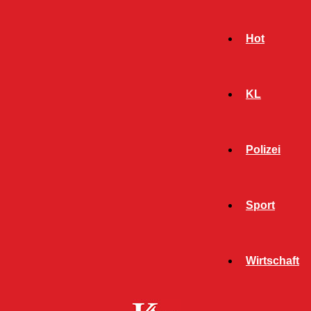
Hot
KL
Polizei
Sport
- Werbeanzeige -
Wirtschaft