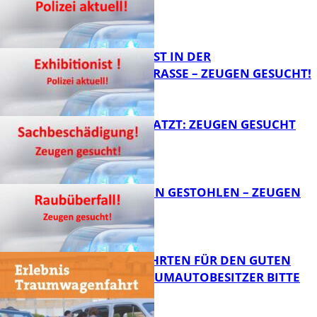
FB News
EXHIBITIONIST IN DER
VELMANNSTRASSE – ZEUGEN GESUCHT!
FB News
AUTO ZERKRATZT: ZEUGEN GESUCHT
FB News
TEURE KETTEN GESTOHLEN – ZEUGEN
GESUCHT!
FB News
SPENDENFAHRTEN FÜR DEN GUTEN
ZWECK – TRAUMAUTOBESITZER BITTE
MELDEN!
FB News