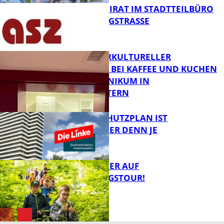
SENIORENBEIRAT IM STADTTEILBÜRO
IN DER KÖNIGSTRASSE
FB News
NEUER INTERKULTURELLER
TREFFPUNKT BEI KAFFEE UND KUCHEN
IM PFALZKLINIKUM IN
FB News
KAISERSLAUTERN
EIN HITZESCHUTZPLAN IST
NOTWENDIGER DENN JE
FB Gesundheit
MIT DEM JÄGER AUF
ENTDECKUNGSTOUR!
FB News