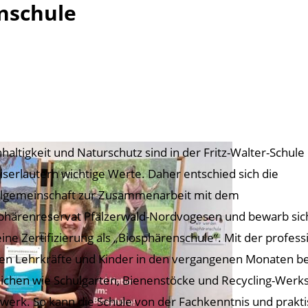
enschule
haltigkeit und Naturschutz sind in der Fritz-Walter-Schule
aiserlautern wichtige Werte. Daher entschied sich die
lgemeinschaft zur Zusammenarbeit mit dem
phärenreservat Pfälzerwald-Nordvogesen und bewarb sic
ine Zertifizierung als „Biosphärenschule“. Mit der profe
en Lehrkräfte und Kinder in den vergangenen Monaten be
ichen wie Schulgarten, Bienenstöcke und Recycling-Werkst
werk. So kann die Schule von der Fachkenntnis und prakt