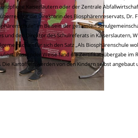
tbildpflege Kaiserlautern oder der Zentrale Abfallwirtschaf
überreichte die Direktorin des Biosphärenreservats, Dr. Fr
sphärenschule“ im Beisein der gesamten Schulgemeinschaf
s und den Direktor des Schulreferats in Kaiserslautern, Wol
lgemeinschaft für sich den Satz „Als Biosphärenschule wol
uliert. Passender Weise fand die Zertifikatsübergabe im 
t. Die Kartoffeln werden von den Kindern selbst angebaut 