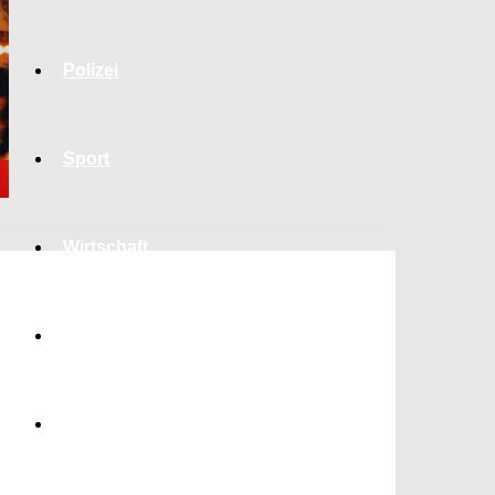
Polizei
Sport
Wirtschaft
Jobs
Bildung