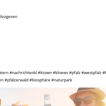
rdvogesen
tern #nachrichtenkl #ktown #klnews #pfalz #westpfalz 
n #pfälzerwald #biosphäre #naturpark