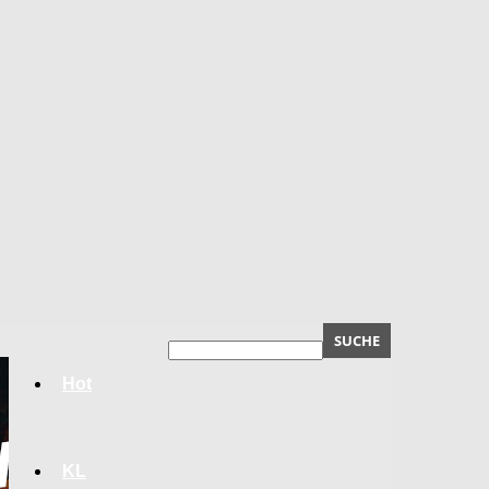
Hot
KL