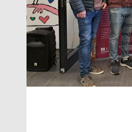
Stad
Nun 
„Bio
Ande
Schu
form
stat