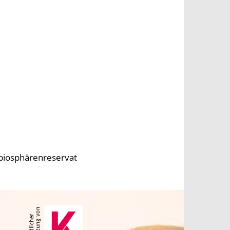
#biosphärenreservat