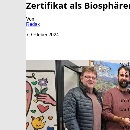
Zertifikat als Biosphär
Von
Redak
-
7. Oktober 2024
Nach
in K
Schu
Bios
um e
baut
Bere
Netz