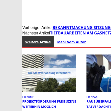
BEKANNTMACHUNG SITZUNG 
Vorheriger Artikel
TIEFBAUARBEITEN AM GASNET
Nächster Artikel
Weitere Artikel
Mehr vom Autor
FB Kultur
FB News
PROJEKTFÖRDERUNG FREIE SZENE
RAUBÜBERFALL 
WEITERHIN MÖGLICH
TATVERDÄCHTI