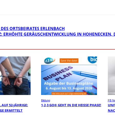
DES ORTSBEIRATES ERLENBACH
Z: ERHÖHTE GERÄUSCHENTWICKLUNG IN HOHENECKEN, 
Bildung
FB N
AUF 52-JÄHRIGE:
1,2,3 GO® GEHT IN DIE HEISSE PHASE!
UNF
GE ERMITTELT
NAC