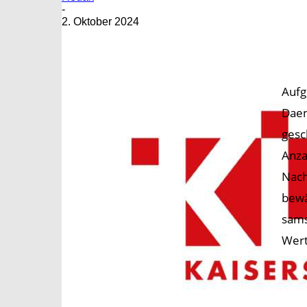
-
2. Oktober 2024
Aufg
Daen
gesc
Anza
Nach
bewä
sams
Wert