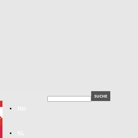
Hot
KL