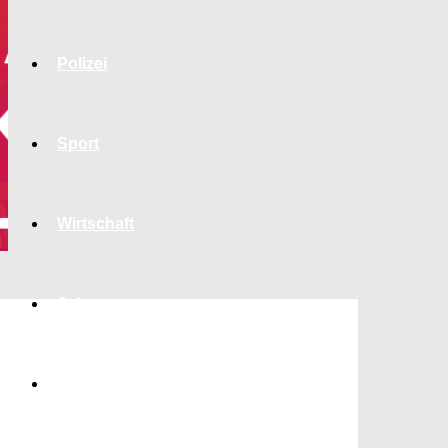
Polizei
Sport
Wirtschaft
Jobs
Bildung