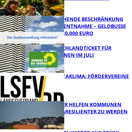
Bildung
VORÜBERGEHENDE BESCHRÄNKUNG
DER WASSERENTNAHME – GELDBUSSE V
ON BIS ZU 50.000 EURO
Bildung
KEIN DEUTSCHLANDTICKET FÜR
SCHÜLER*INNEN IM JULI
FB News
GUT FÜRS KITAKLIMA: FÖRDERVEREINE
SIND COOL!
FB News
GRÜNDÄCHER HELFEN KOMMUNEN
DABEI KLIMARESILIENTER ZU WERDEN
FB News