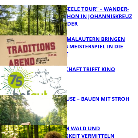
„HERZ UND SEELE TOUR“ – WANDER-
HALBMARATHON IN JOHANNISKREUZ
STARTET WIEDER
FCK UND KLIMALAUTERN BRINGEN
LEGENDÄRES MEISTERSPIEL IN DIE
INNENSTADT
FB Kultur
LANDWIRTSCHAFT TRIFFT KINO
FB News
GOLDEN HOUSE – BAUEN MIT STROH
FB News
FASZINATION WALD UND
NACHHALTIGKEIT VERMITTELN