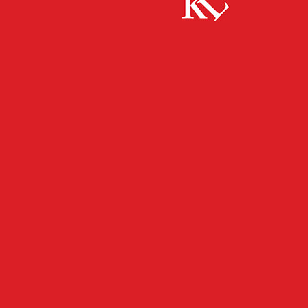
Start
Umwelt
Frisches Grün für den lebendigen Garten
UMWELT
Frisches Grün für den
lebendigen Garten