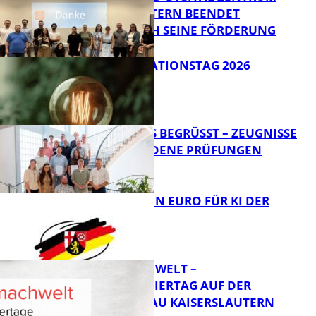
KAISERSLAUTERN BEENDET
ERFOLGREICH SEINE FÖRDERUNG
Bildung
SIAK-INNOVATIONSTAG 2026
FB News
NEUE AZUBIS BEGRÜSST – ZEUGNISSE F
ÜR BESTANDENE PRÜFUNGEN
Bildung
20 MILLIONEN EURO FÜR KI DER
ZUKUNFT
Bildung
MI(N)TMACHWELT –
EXPERIMENTIERTAG AUF DER
GARTENSCHAU KAISERSLAUTERN
Bildung