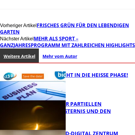
FRISCHES GRÜN FÜR DEN LEBENDIGEN
Vorheriger Artikel
GARTEN
MEHR ALS SPORT –
Nächster Artikel
GANZJAHRESPROGRAMM MIT ZAHLREICHEN HIGHLIGHTS
Weitere Artikel
Mehr vom Autor
1,2,3 GO® GEHT IN DIE HEISSE PHASE!
VORTRAG ZUR PARTIELLEN
SONNENFINSTERNIS UND DEN
PERSEIDEN
Bildung
MITTELSTAND-DIGITAL ZENTRUM