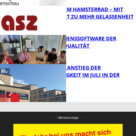
RAUS AUS DEM HAMSTERRAD – MIT
ACHTSAMKEIT ZU MEHR GELASSENHEIT
Bildung
UNTERNEHMENSSOFTWARE DER
HÖCHSTEN QUALITÄT
Bildung
SAISONALER ANSTIEG DER
ARBEITSLOSIGKEIT IM JULI IN DER
WESTPFALZ
FB News
FB News
- Werbeanzeige -