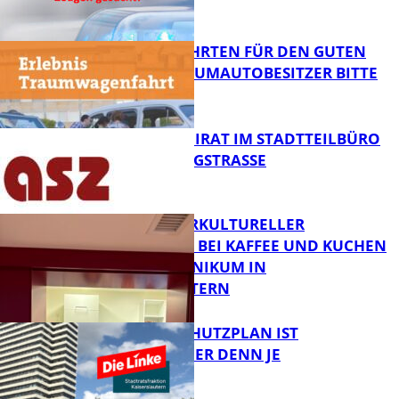
FB News
SPENDENFAHRTEN FÜR DEN GUTEN
ZWECK – TRAUMAUTOBESITZER BITTE
MELDEN!
FB News
SENIORENBEIRAT IM STADTTEILBÜRO
IN DER KÖNIGSTRASSE
FB News
NEUER INTERKULTURELLER
TREFFPUNKT BEI KAFFEE UND KUCHEN
IM PFALZKLINIKUM IN
FB News
KAISERSLAUTERN
EIN HITZESCHUTZPLAN IST
NOTWENDIGER DENN JE
FB Gesundheit