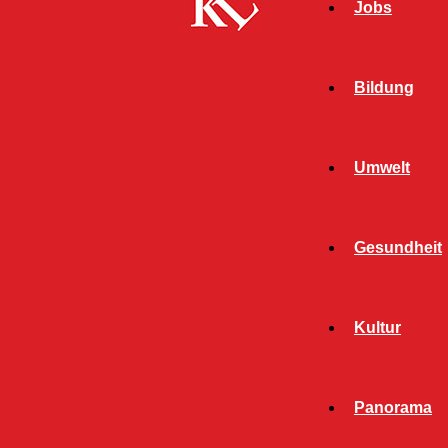
Jobs
Bildung
Umwelt
Gesundheit
Start
FB News
Zu schnell und alkoholisiert
Kultur
FB NEWS
POLIZEI
TWITTER NEWS
Panorama