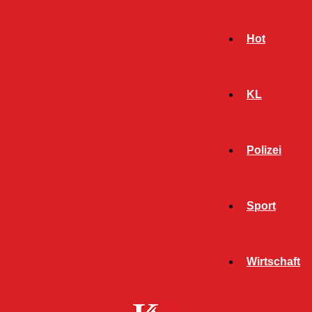
Hot
KL
Polizei
Sport
- Werbeanzeige -
Wirtschaft