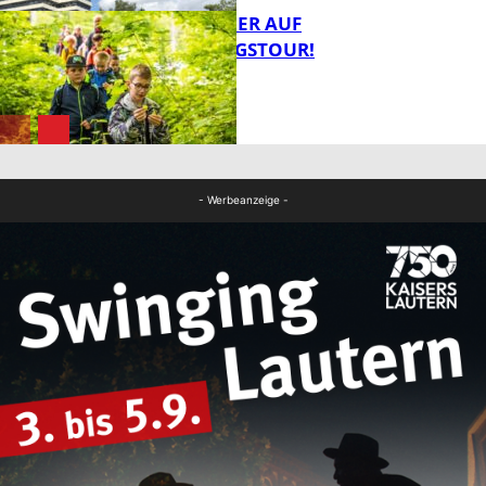
MIT DEM JÄGER AUF
ENTDECKUNGSTOUR!
FB News
FB News
- Werbeanzeige -