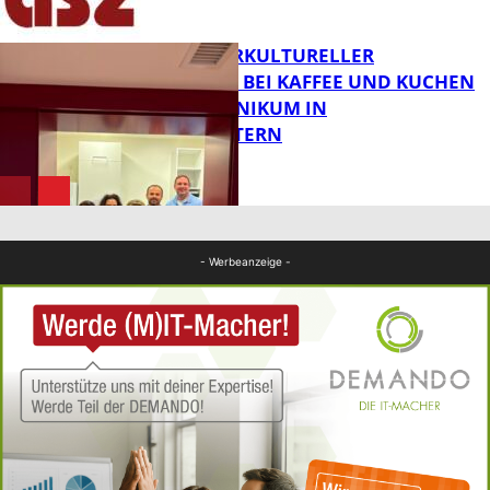
FB News
NEUER INTERKULTURELLER
TREFFPUNKT BEI KAFFEE UND KUCHEN
IM PFALZKLINIKUM IN
FB News
KAISERSLAUTERN
FB Gesundheit
- Werbeanzeige -