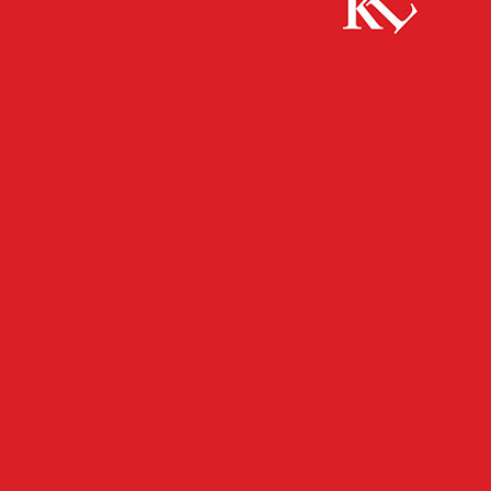
Start
FB News
Missbrauchsdarstellungen, Sexting,
Cybergrooming: Präventionstipps der Polizei für Kinder und
Jugendliche
FB NEWS
POLIZEI
TWITTER NEWS