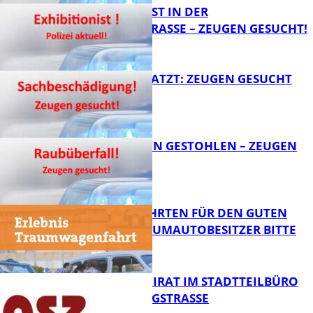
EXHIBITIONIST IN DER
VELMANNSTRASSE – ZEUGEN GESUCHT!
FB News
AUTO ZERKRATZT: ZEUGEN GESUCHT
FB News
TEURE KETTEN GESTOHLEN – ZEUGEN
GESUCHT!
FB News
SPENDENFAHRTEN FÜR DEN GUTEN
ZWECK – TRAUMAUTOBESITZER BITTE
MELDEN!
FB News
SENIORENBEIRAT IM STADTTEILBÜRO
IN DER KÖNIGSTRASSE