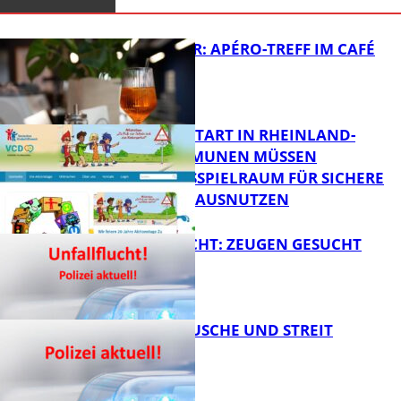
HOT SUMMER: APÉRO-TREFF IM CAFÉ
LUMA
ZUM SCHULSTART IN RHEINLAND-
PFALZ: KOMMUNEN MÜSSEN
HANDLUNGSSPIELRAUM FÜR SICHERE
FB Kultur
SCHULWEGE AUSNUTZEN
UNFALLFLUCHT: ZEUGEN GESUCHT
FB News
KNALLGERÄUSCHE UND STREIT
FB News