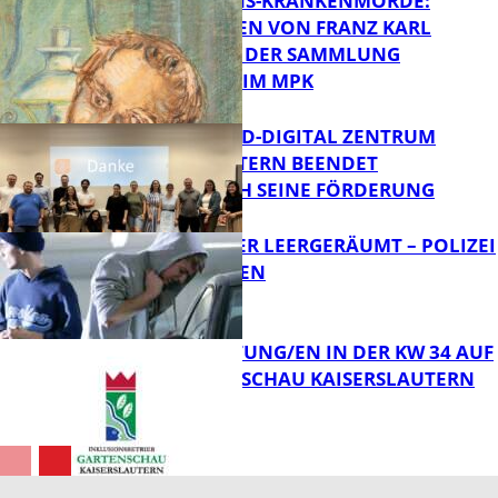
OPFER DER NS-KRANKENMORDE:
ZEICHNUNGEN VON FRANZ KARL
BÜHLER AUS DER SAMMLUNG
FB News
PRINZHORN IM MPK
MITTELSTAND-DIGITAL ZENTRUM
KAISERSLAUTERN BEENDET
FB Kultur
ERFOLGREICH SEINE FÖRDERUNG
TRANSPORTER LEERGERÄUMT – POLIZEI
SUCHT ZEUGEN
FB News
VERANSTALTUNG/EN IN DER KW 34 AUF
DER GARTENSCHAU KAISERSLAUTERN
FB News