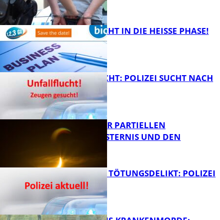
FB Kultur
1,2,3 GO® GEHT IN DIE HEISSE PHASE!
FB News
UNFALLFLUCHT: POLIZEI SUCHT NACH
ZEUGEN
Bildung
VORTRAG ZUR PARTIELLEN
SONNENFINSTERNIS UND DEN
PERSEIDEN
FB News
VERSUCHTES TÖTUNGSDELIKT: POLIZEI
ERMITTELT
Bildung