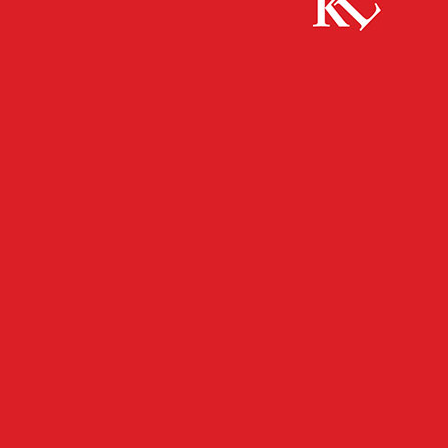
Start
Bildung
Cucina Italiana – Italienische Küche – bilingualer
Kochkurs
BILDUNG
FB KULTUR
FB NEWS
PANORAMA
TOP NEWS
TWITTER NEWS