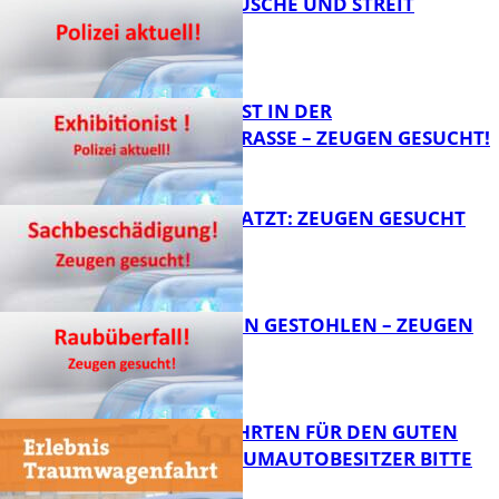
KNALLGERÄUSCHE UND STREIT
FB Kultur
EXHIBITIONIST IN DER
VELMANNSTRASSE – ZEUGEN GESUCHT!
FB News
AUTO ZERKRATZT: ZEUGEN GESUCHT
FB News
TEURE KETTEN GESTOHLEN – ZEUGEN
GESUCHT!
FB News
SPENDENFAHRTEN FÜR DEN GUTEN
ZWECK – TRAUMAUTOBESITZER BITTE
MELDEN!
FB News