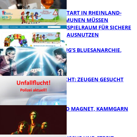
ZUM SCHULSTART IN RHEINLAND-
PFALZ: KOMMUNEN MÜSSEN
HANDLUNGSSPIELRAUM FÜR SICHERE
FB Kultur
SCHULWEGE AUSNUTZEN
THOMAS BLUG’S BLUESANARCHIE,
KAMMGARN
FB News
UNFALLFLUCHT: ZEUGEN GESUCHT
FB Kultur
DIRTY SOUND MAGNET, KAMMGARN
FB News