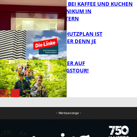
TREFFPUNKT BEI KAFFEE UND KUCHEN
IM PFALZKLINIKUM IN
FB News
KAISERSLAUTERN
EIN HITZESCHUTZPLAN IST
NOTWENDIGER DENN JE
FB Gesundheit
MIT DEM JÄGER AUF
ENTDECKUNGSTOUR!
FB News
FB News
- Werbeanzeige -