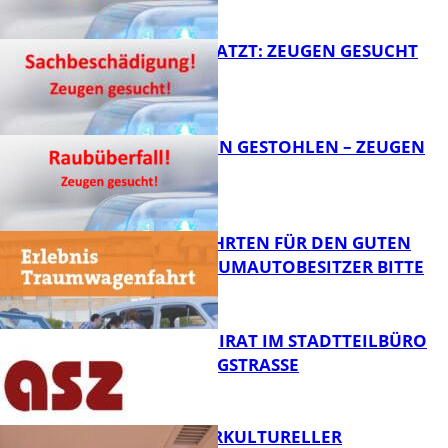
FB News
AUTO ZERKRATZT: ZEUGEN GESUCHT
FB News
TEURE KETTEN GESTOHLEN – ZEUGEN
GESUCHT!
FB News
SPENDENFAHRTEN FÜR DEN GUTEN
ZWECK – TRAUMAUTOBESITZER BITTE
MELDEN!
FB News
SENIORENBEIRAT IM STADTTEILBÜRO
IN DER KÖNIGSTRASSE
FB News
NEUER INTERKULTURELLER