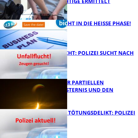
TATVERDÄCHTIGE ERMITTELT
FB Kultur
1,2,3 GO® GEHT IN DIE HEISSE PHASE!
FB News
UNFALLFLUCHT: POLIZEI SUCHT NACH
ZEUGEN
Bildung
VORTRAG ZUR PARTIELLEN
SONNENFINSTERNIS UND DEN
PERSEIDEN
FB News
VERSUCHTES TÖTUNGSDELIKT: POLIZEI
ERMITTELT
Bildung