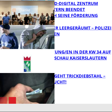
MITTELSTAND-DIGITAL ZENTRUM
KAISERSLAUTERN BEENDET
ERFOLGREICH SEINE FÖRDERUNG
FB News
TRANSPORTER LEERGERÄUMT – POLIZEI
SUCHT ZEUGEN
FB News
VERANSTALTUNG/EN IN DER KW 34 AUF
DER GARTENSCHAU KAISERSLAUTERN
FB News
PÄRCHEN BEGEHT TRICKDIEBSTAHL –
ZEUGEN GESUCHT!
FB Kultur