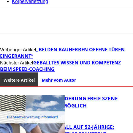
Körperverletzung
„BEI DEN BAUHERREN OFFENE TÜREN
Vorheriger Artikel
EINGERANNT“
GEBALLTES WISSEN UND KOMPETENZ
Nächster Artikel
BEIM SPEED-COACHING
Weitere Artikel
Mehr vom Autor
PROJEKTFÖRDERUNG FREIE SZENE
WEITERHIN MÖGLICH
RAUBÜBERFALL AUF 52-JÄHRIGE: