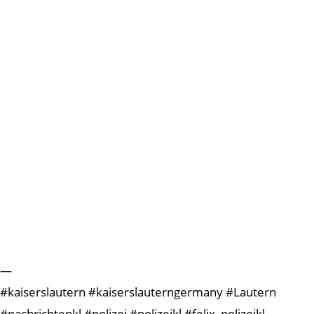
—
#kaiserslautern #kaiserslauterngermany #Lautern
#nachrichtenkl #polizei #polizeikl #felix_polizeikl