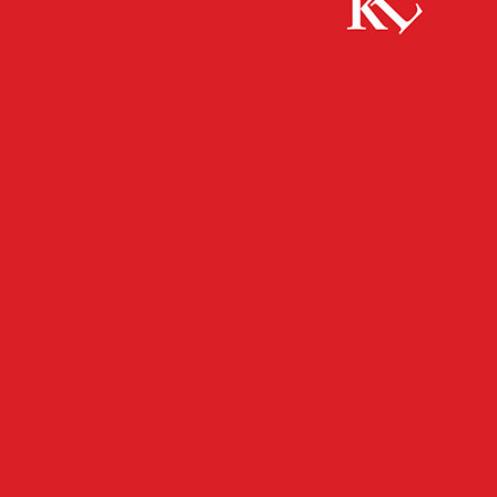
Start
FB News
Unvermittelt ins Gesicht geschlagen – Zeugen
gesucht!
FB NEWS
POLIZEI
TWITTER NEWS