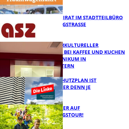
MELDEN!
FB News
SENIORENBEIRAT IM STADTTEILBÜRO
IN DER KÖNIGSTRASSE
FB News
NEUER INTERKULTURELLER
TREFFPUNKT BEI KAFFEE UND KUCHEN
IM PFALZKLINIKUM IN
FB News
KAISERSLAUTERN
EIN HITZESCHUTZPLAN IST
NOTWENDIGER DENN JE
FB Gesundheit
MIT DEM JÄGER AUF
ENTDECKUNGSTOUR!
FB News