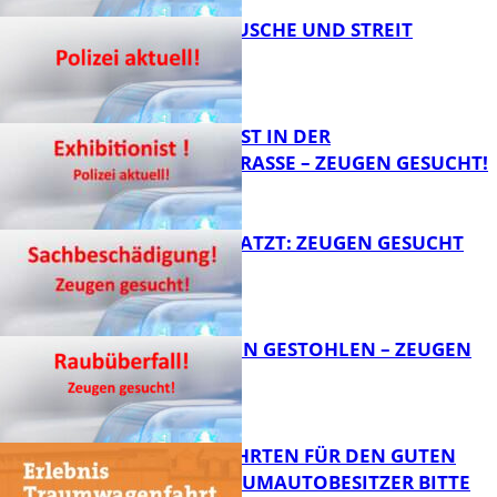
KNALLGERÄUSCHE UND STREIT
FB News
EXHIBITIONIST IN DER
VELMANNSTRASSE – ZEUGEN GESUCHT!
FB News
AUTO ZERKRATZT: ZEUGEN GESUCHT
FB News
TEURE KETTEN GESTOHLEN – ZEUGEN
GESUCHT!
FB News
SPENDENFAHRTEN FÜR DEN GUTEN
ZWECK – TRAUMAUTOBESITZER BITTE