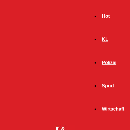
Hot
KL
Polizei
Sport
- Werbeanzeige -
Wirtschaft