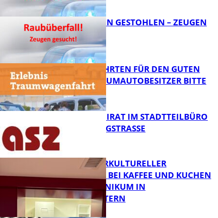
FB News
TEURE KETTEN GESTOHLEN – ZEUGEN
GESUCHT!
FB News
SPENDENFAHRTEN FÜR DEN GUTEN
ZWECK – TRAUMAUTOBESITZER BITTE
MELDEN!
FB News
SENIORENBEIRAT IM STADTTEILBÜRO
IN DER KÖNIGSTRASSE
FB News
NEUER INTERKULTURELLER
TREFFPUNKT BEI KAFFEE UND KUCHEN
IM PFALZKLINIKUM IN
FB News
KAISERSLAUTERN