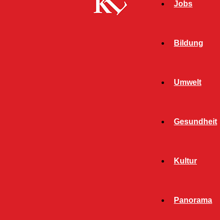
Jobs
Bildung
Umwelt
Gesundheit
Start
FB News
Platz schaffen mit Herz – Kürwitz-
Kultur
Spendenaktion für den Asternweg
FB NEWS
KAISERSLAUTERN
Panorama
Platz schaffen mit Herz –