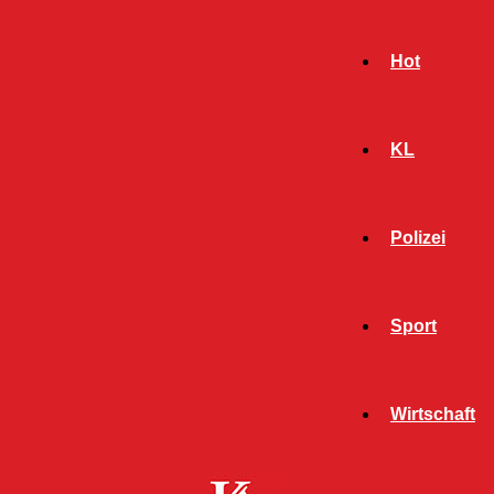
Hot
KL
Polizei
Sport
- Werbeanzeige -
Wirtschaft