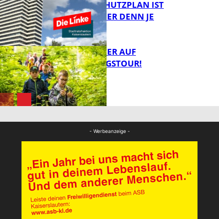
EIN HITZESCHUTZPLAN IST
NOTWENDIGER DENN JE
FB Gesundheit
MIT DEM JÄGER AUF
ENTDECKUNGSTOUR!
FB News
FB News
- Werbeanzeige -