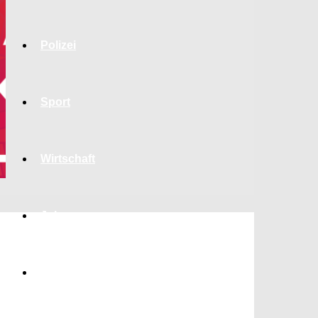
Polizei
Sport
Wirtschaft
Jobs
Bildung