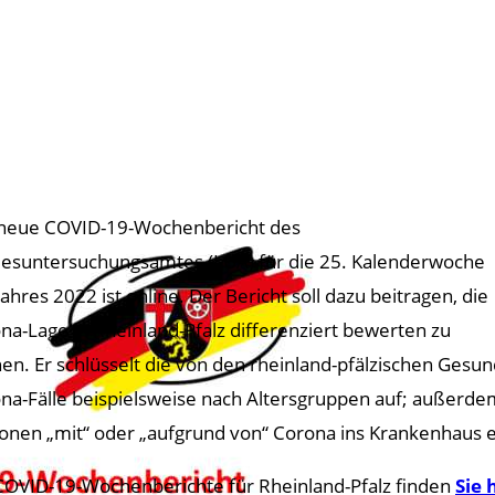
neue COVID-19-Wochenbericht des
esuntersuchungsamtes (LUA) für die 25. Kalenderwoche
Jahres 2022 ist online. Der Bericht soll dazu beitragen, die
na-Lage in Rheinland-Pfalz differenziert bewerten zu
en. Er schlüsselt die von den rheinland-pfälzischen Gesu
na-Fälle beispielsweise nach Altersgruppen auf; außerdem
onen „mit“ oder „aufgrund von“ Corona ins Krankenhaus e
COVID-19-Wochenberichte für Rheinland-Pfalz finden
Sie 