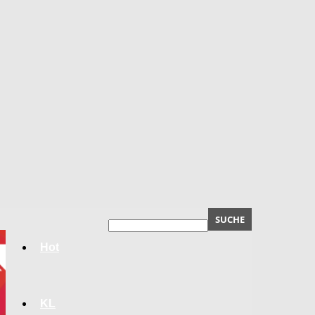
Hot
KL