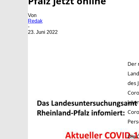
Pfalz jetzt online
Von
Redak
-
23. Juni 2022
Der 
Land
des 
Coro
könn
Coro
Pers
Die 