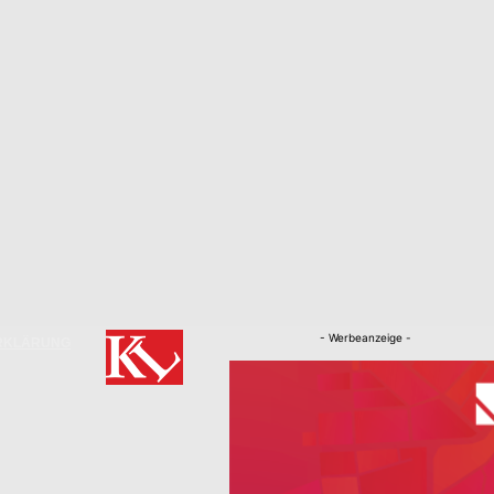
- Werbeanzeige -
RKLÄRUNG
Nachrichten
Kaiserslautern