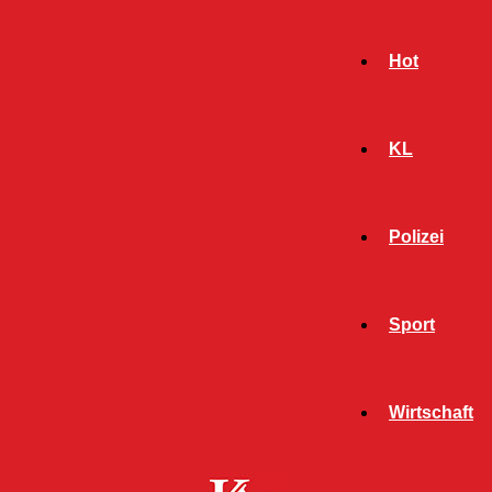
Hot
KL
Polizei
Sport
- Werbeanzeige -
Wirtschaft