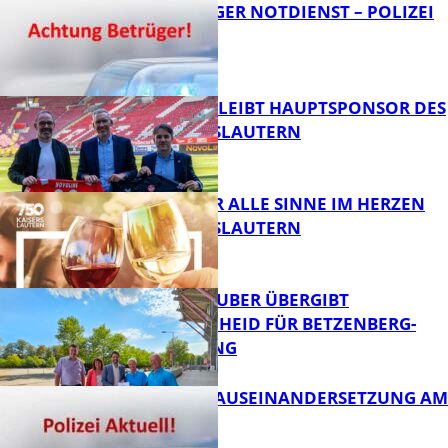
FRAGWÜRDIGER NOTDIENST – POLIZEI
WARNT
FB News
NOVOLINE BLEIBT HAUPTSPONSOR DES
1. FC KAISERSLAUTERN
FB News
GENÜSSE FÜR ALLE SINNE IM HERZEN
VON KAISERSLAUTERN
FB News
MINISTER TEUBER ÜBERGIBT
FÖRDERBESCHEID FÜR BETZENBERG-
ENTWICKLUNG
FB Kultur
HANDFESTE AUSEINANDERSETZUNG AM
PFAFFPLATZ