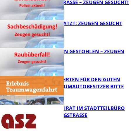
VELMANNSTRASSE – ZEUGEN GESUCHT!
AUTO ZERKRATZT: ZEUGEN GESUCHT
FB News
TEURE KETTEN GESTOHLEN – ZEUGEN
GESUCHT!
FB News
SPENDENFAHRTEN FÜR DEN GUTEN
ZWECK – TRAUMAUTOBESITZER BITTE
MELDEN!
FB News
SENIORENBEIRAT IM STADTTEILBÜRO
IN DER KÖNIGSTRASSE
FB News