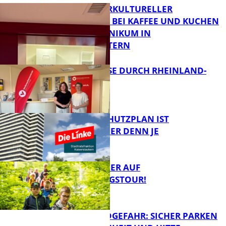
NEUER INTERKULTURELLER
TREFFPUNKT BEI KAFFEE UND KUCHEN
IM PFALZKLINIKUM IN
FB News
KAISERSLAUTERN
SOMMERREISE DURCH RHEINLAND-
PFALZ
FB Gesundheit
EIN HITZESCHUTZPLAN IST
NOTWENDIGER DENN JE
Panorama
MIT DEM JÄGER AUF
ENTDECKUNGSTOUR!
FB News
WALDBRANDGEFAHR: SICHER PARKEN