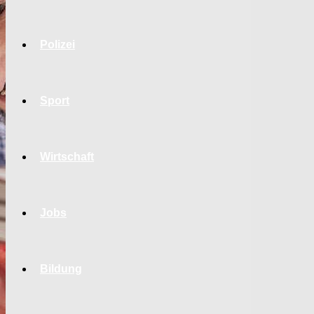
Polizei
Sport
Wirtschaft
Jobs
Bildung