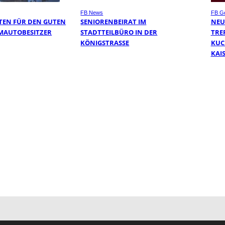
FB News
FB Ge
EN FÜR DEN GUTEN
SENIORENBEIRAT IM
NEU
MAUTOBESITZER
STADTTEILBÜRO IN DER
TRE
KÖNIGSTRASSE
KUC
KAI