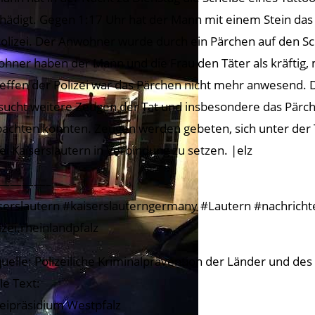
hädigt. Gegen 1:17 Uhr hat der Mann mit einem Stein das
Polizei. Der Anwohner wurde durch ein Pärchen auf den
hner haben der Mann und die Frau den Täter als kräftig,
reffen der Polizei war das Pärchen nicht mehr anwesend. 
sucht weitere Zeugen der Tat und insbesondere das Pärc
achten konnten. Zeugen werden gebeten, sich unter de
zei Kaiserslautern in Verbindung zu setzen. |elz
————–
serslautern #kaiserslauterngermany #Lautern #nachrichtenk
izei.rheinlandpfalz
quelle: Polizeiliche Kriminalprävention der Länder und de
le Text:
zeipräsidium Westpfalz