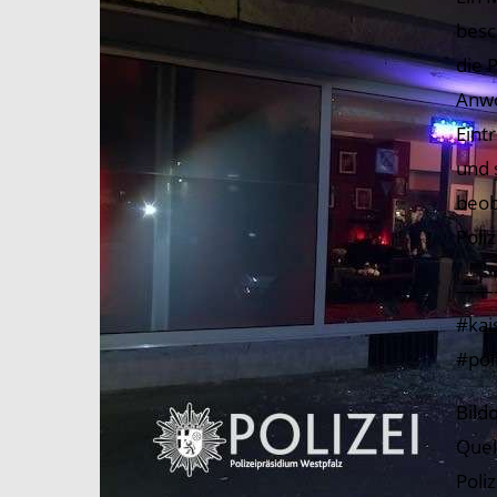
besc
die 
Anwo
Eint
und 
beob
Poli
——
#kai
#pol
Bild
Quel
Poli