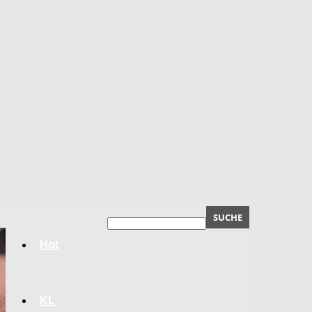
Hot
KL