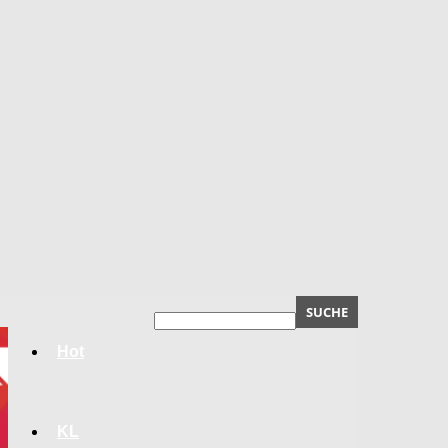
Hot
KL