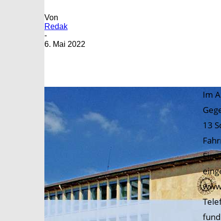
Von
Redak
-
6. Mai 2022
Im A
Gege
13 S
Fahr
Eine
eing
www.
Tele
fund