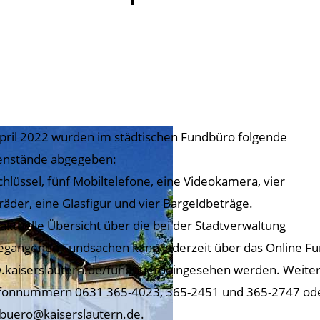
pril 2022 wurden im städtischen Fundbüro folgende
nstände abgegeben:
chlüssel, fünf Mobiltelefone, eine Videokamera, vier
räder, eine Glasfigur und vier Bargeldbeträge.
 aktuelle Übersicht über die bei der Stadtverwaltung
egangenen Fundsachen kann jederzeit über das Online F
kaiserslautern.de/fundbueroeingesehen werden. Weitere
fonnummern 0631 365-4023, 365-2451 und 365-2747 oder
buero@kaiserslautern.de.