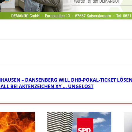
AUSEN – DANSENBERG WILL DHB-POKAL-TICKET LÖSE
FALL BEI AKTENZEICHEN XY … UNGELÖST