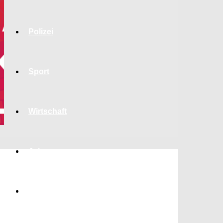
Polizei
Sport
Wirtschaft
Jobs
Bildung