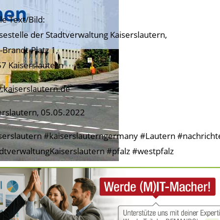
le Text/Bild:
sestelle der Stadtverwaltung Kaiserslautern,
-Brandt-Platz 1,
7 Kaiserslautern
kaiserslautern.de
erslautern, 05.05.2022
serslautern #kaiserslauterngermany #Lautern #nachricht
dtverwaltungKaiserslautern #pfalz #westpfalz