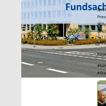
Quel
Pres
Willy
6765
www.
Kais
#kai
#Sta