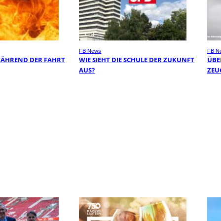
FB News
FB N
WÄHREND DER FAHRT
WIE SIEHT DIE SCHULE DER ZUKUNFT
ÜBER
AUS?
EUG