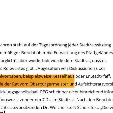
 Jahren steht auf der Tagesordnung jeder Stadtratssitzung
elmäßiger Bericht über die Entwicklung des Pfaffgeländes
sorglich)“, aber wiederholt wurde dem Stadtrat, dass es
ts Relevantes gibt. „Abgesehen von Diskussionen über
elvorhaben, beispielsweise Kesselhaus oder EnStadtPfaff,
e der Rat vom Oberbürgermeister und Aufsichtsratsvorsi
icklungsgesellschaft PEG scheinbar nicht hinreichend infor
tionsvorsitzender der CDU im Stadtrat. Nach den Berich
ichtsratsvorsitzenden Dr. Weichel stellt Schulz fest: „Die 