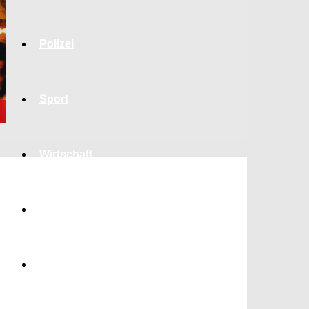
Polizei
Sport
Wirtschaft
Jobs
Bildung