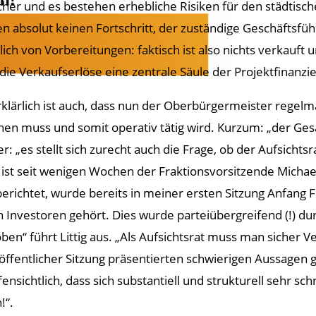
cher und es bestehen erhebliche Risiken für den städtisch
en absolut keinen Fortschritt, der zuständige Geschäftsfüh
glich von Vorbereitungen: faktisch ist also nichts verkauft
 die Verkaufserlöse eine zentrale Säule der Projektfinanzi
klärlich ist auch, dass nun der Oberbürgermeister regelm
en muss und somit operativ tätig wird. Kurzum: „der Ges
r: „es stellt sich zurecht auch die Frage, ob der Aufsichtsra
ist seit wenigen Wochen der Fraktionsvorsitzende Michael 
berichtet, wurde bereits in meiner ersten Sitzung Anfa
ch Investoren gehört. Dies wurde parteiübergreifend (!) d
ben“ führt Littig aus. „Als Aufsichtsrat muss man sicher
 öffentlicher Sitzung präsentierten schwierigen Aussagen 
ensichtlich, dass sich substantiell und strukturell sehr sc
!“.