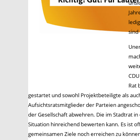
unsi
Jahr
ledi
sind
Uner
mach
weite
CDU 
Rat 
gestartet und sowohl Projektbeteiligte als au
Aufsichtsratsmitglieder der Parteien angescho
der Gesellschaft abwehren. Die im Stadtrat in
Situation hinreichend bewerten kann. Es ist off
gemeinsamen Ziele noch erreichen zu können