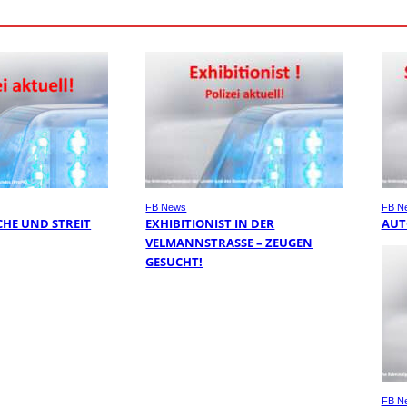
FB News
FB N
HE UND STREIT
EXHIBITIONIST IN DER
AUT
VELMANNSTRASSE – ZEUGEN G
ESUCHT!
FB N