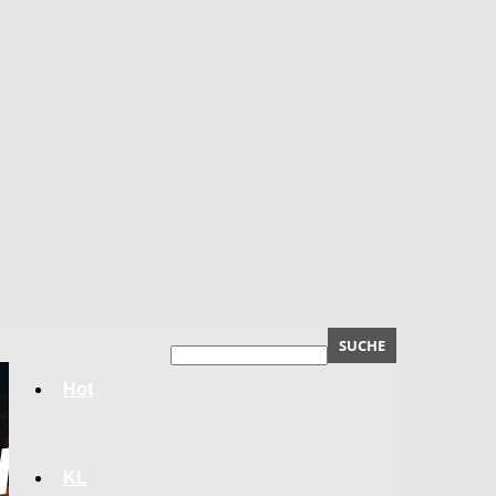
Hot
KL