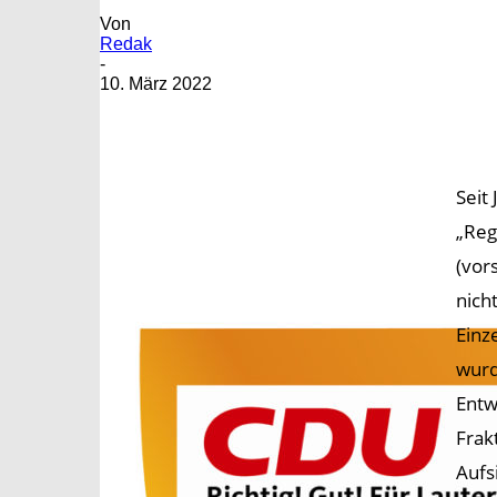
Von
Redak
-
10. März 2022
Seit
„Reg
(vor
nich
Einz
wurd
Entw
Frak
Aufs