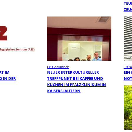
TEU
ZEU
FB Gesundheit
FB N
AT IM
NEUER INTERKULTURELLER
EIN
O IN DER
TREFFPUNKT BEI KAFFEE UND
NOT
KUCHEN IM PFALZKLINIKUM IN
KAISERSLAUTERN