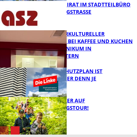
SENIORENBEIRAT IM STADTTEILBÜRO
IN DER KÖNIGSTRASSE
FB News
NEUER INTERKULTURELLER
TREFFPUNKT BEI KAFFEE UND KUCHEN
IM PFALZKLINIKUM IN
FB News
KAISERSLAUTERN
EIN HITZESCHUTZPLAN IST
NOTWENDIGER DENN JE
FB Gesundheit
MIT DEM JÄGER AUF
ENTDECKUNGSTOUR!
FB News