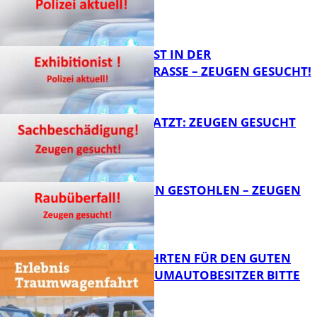
FB News
EXHIBITIONIST IN DER
VELMANNSTRASSE – ZEUGEN GESUCHT!
FB News
AUTO ZERKRATZT: ZEUGEN GESUCHT
FB News
TEURE KETTEN GESTOHLEN – ZEUGEN
GESUCHT!
FB News
SPENDENFAHRTEN FÜR DEN GUTEN
ZWECK – TRAUMAUTOBESITZER BITTE
MELDEN!
FB News