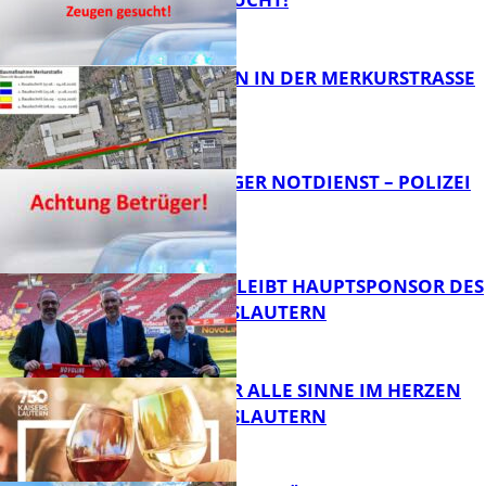
FB News
BAUARBEITEN IN DER MERKURSTRASSE
FB News
FRAGWÜRDIGER NOTDIENST – POLIZEI
WARNT
FB News
NOVOLINE BLEIBT HAUPTSPONSOR DES
1. FC KAISERSLAUTERN
FB News
GENÜSSE FÜR ALLE SINNE IM HERZEN
VON KAISERSLAUTERN
FB News