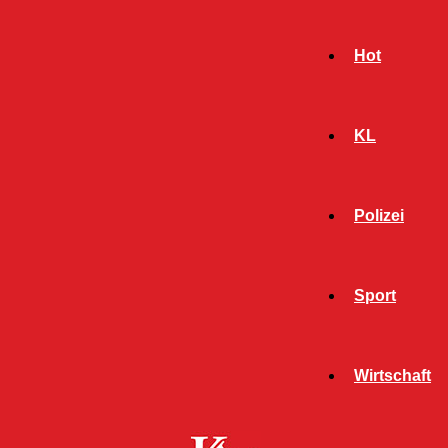
Hot
KL
Polizei
Sport
- Werbeanzeige -
Wirtschaft