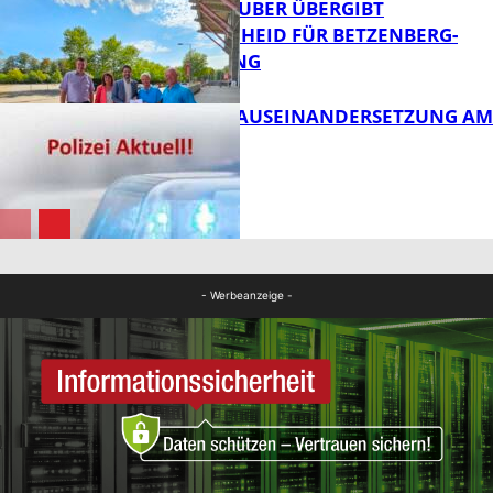
MINISTER TEUBER ÜBERGIBT
FÖRDERBESCHEID FÜR BETZENBERG-
ENTWICKLUNG
FB Kultur
HANDFESTE AUSEINANDERSETZUNG AM
PFAFFPLATZ
FB News
FB News
- Werbeanzeige -