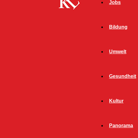
Jobs
Bildung
Umwelt
Gesundheit
Start
FB News
Saunabesuch: Leichtsinniger Umgang mit
Kultur
Wertgegenständen
FB NEWS
POLIZEI
Panorama
TWITTER NEWS