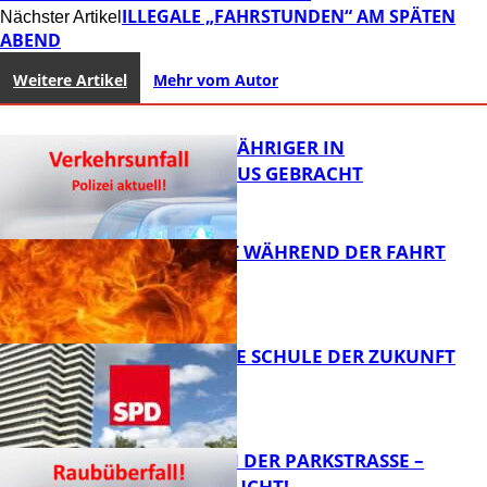
ILLEGALE „FAHRSTUNDEN“ AM SPÄTEN
Nächster Artikel
ABEND
Weitere Artikel
Mehr vom Autor
UNFALL: 58-JÄHRIGER IN
KRANKENHAUS GEBRACHT
AUTO FÄNGT WÄHREND DER FAHRT
FEUER
FB News
WIE SIEHT DIE SCHULE DER ZUKUNFT
AUS?
FB News
ÜBERFALL IN DER PARKSTRASSE – Z
EUGEN GESUCHT!