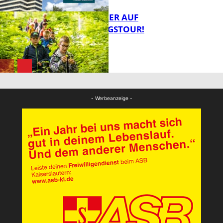
MIT DEM JÄGER AUF
ENTDECKUNGSTOUR!
FB News
FB News
- Werbeanzeige -