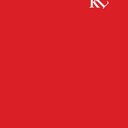
Start
FB News
Sachspenden für Fahrradwerkstatt –
Unterstützung für Integrations-Projekt von Maltesern und ASZ
FB NEWS
TOP NEWS
TWITTER NEWS
UMWELT