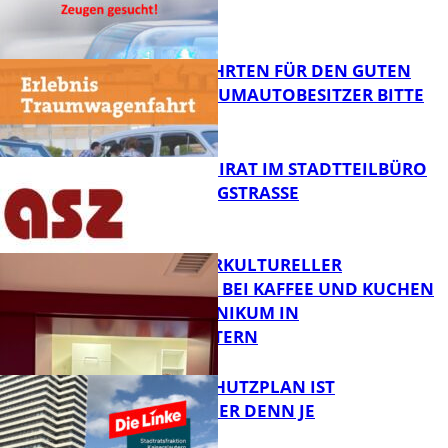
FB News
SPENDENFAHRTEN FÜR DEN GUTEN
ZWECK – TRAUMAUTOBESITZER BITTE
MELDEN!
FB News
SENIORENBEIRAT IM STADTTEILBÜRO
IN DER KÖNIGSTRASSE
FB News
NEUER INTERKULTURELLER
TREFFPUNKT BEI KAFFEE UND KUCHEN
IM PFALZKLINIKUM IN
FB News
KAISERSLAUTERN
EIN HITZESCHUTZPLAN IST
NOTWENDIGER DENN JE
FB Gesundheit