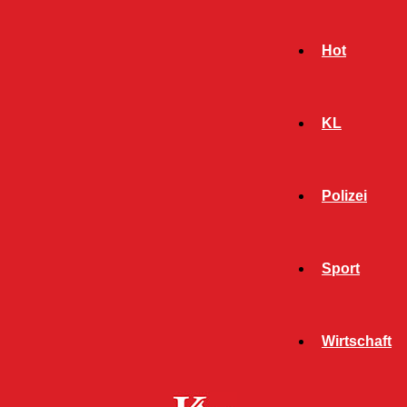
Hot
KL
Polizei
Sport
- Werbeanzeige -
Wirtschaft