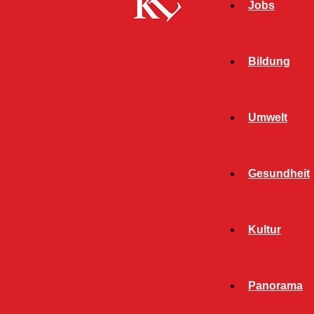
Jobs
Bildung
Umwelt
Gesundheit
Start
FB News
Unfallflucht – Zeugen gesucht
Kultur
FB NEWS
POLIZEI
TWITTER NEWS
Panorama