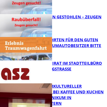
FB News
TEURE KETTEN GESTOHLEN – ZEUGEN
GESUCHT!
FB News
SPENDENFAHRTEN FÜR DEN GUTEN
ZWECK – TRAUMAUTOBESITZER BITTE
MELDEN!
FB News
SENIORENBEIRAT IM STADTTEILBÜRO
IN DER KÖNIGSTRASSE
FB News
NEUER INTERKULTURELLER
TREFFPUNKT BEI KAFFEE UND KUCHEN
IM PFALZKLINIKUM IN
FB News
KAISERSLAUTERN