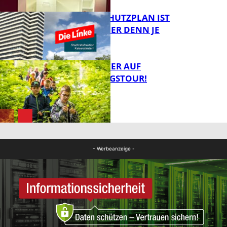
EIN HITZESCHUTZPLAN IST
NOTWENDIGER DENN JE
FB Gesundheit
MIT DEM JÄGER AUF
ENTDECKUNGSTOUR!
FB News
FB News
- Werbeanzeige -