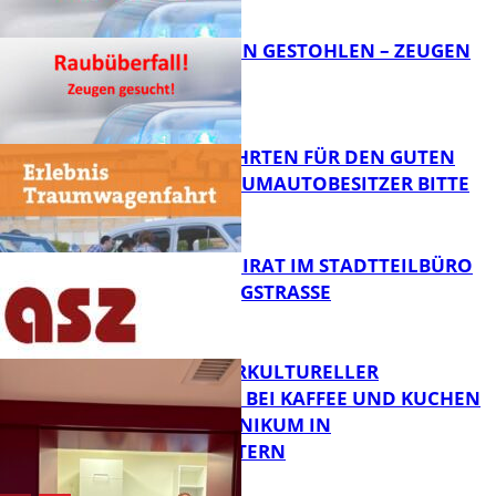
FB News
TEURE KETTEN GESTOHLEN – ZEUGEN
GESUCHT!
FB News
SPENDENFAHRTEN FÜR DEN GUTEN
ZWECK – TRAUMAUTOBESITZER BITTE
MELDEN!
FB News
SENIORENBEIRAT IM STADTTEILBÜRO
IN DER KÖNIGSTRASSE
FB News
NEUER INTERKULTURELLER
TREFFPUNKT BEI KAFFEE UND KUCHEN
IM PFALZKLINIKUM IN
FB News
KAISERSLAUTERN