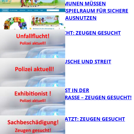
PFALZ: KOMMUNEN MÜSSEN
HANDLUNGSSPIELRAUM FÜR SICHERE
FB Kultur
SCHULWEGE AUSNUTZEN
UNFALLFLUCHT: ZEUGEN GESUCHT
FB News
KNALLGERÄUSCHE UND STREIT
FB News
EXHIBITIONIST IN DER
VELMANNSTRASSE – ZEUGEN GESUCHT!
FB News
AUTO ZERKRATZT: ZEUGEN GESUCHT