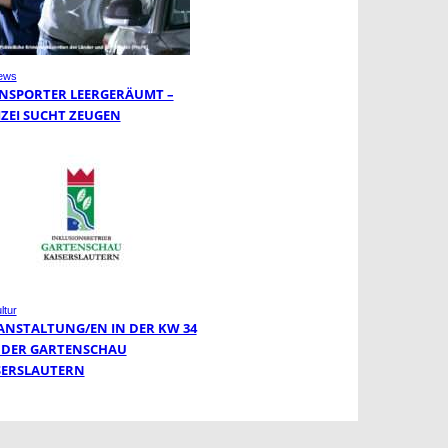
ews
NSPORTER LEERGERÄUMT –
IZEI SUCHT ZEUGEN
ltur
ANSTALTUNG/EN IN DER KW 34
 DER GARTENSCHAU
SERSLAUTERN