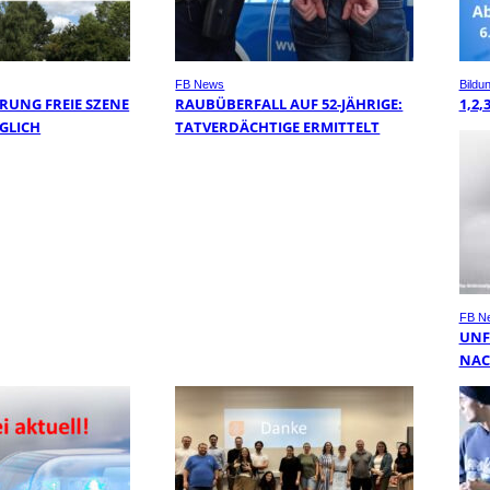
FB News
Bildu
RUNG FREIE SZENE
RAUBÜBERFALL AUF 52-JÄHRIGE:
1,2,
GLICH
TATVERDÄCHTIGE ERMITTELT
FB N
UNF
NAC