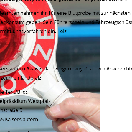
Beamten nahmen ihn für eine Blutprobe mit zur nächsten Di
enkonsum geben. Sein Führerschein und Fahrzeugschlüssel 
Ermittlungsverfahren ein. |elz
————–
serslautern #kaiserslauterngermany #Lautern #nachrichtenk
izei.rheinlandpfalz
le Text/Bild:
zeipräsidium Westpfalz
nstraße 5
5 Kaiserslautern