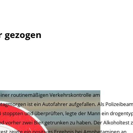
r gezogen
einer routinemäßigen Verkehrskontrolle am
tagmorgen ist ein Autofahrer aufgefallen. Als Polizeibea
 stoppten und überprüften, legte der Mann ein drogentyp
d vorher zwei Bier getrunken zu haben. Der Alkoholtest ze
test zeigte ein positives Ergebnis bei Amphetaminen an.