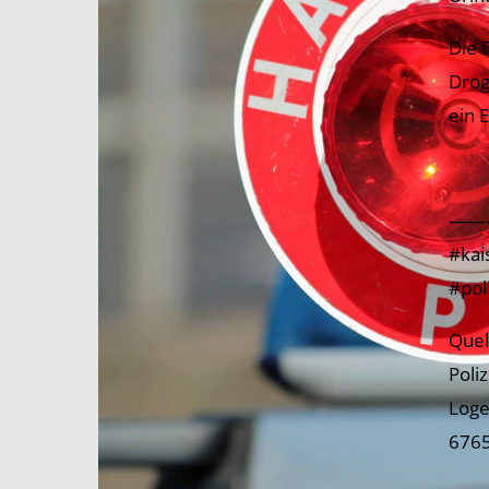
Die 
Drog
ein 
——
#kai
#pol
Quel
Poli
Loge
6765