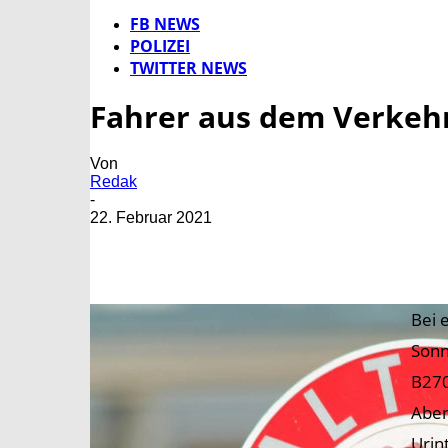
FB NEWS
POLIZEI
TWITTER NEWS
Fahrer aus dem Verkeh
Von
Redak
-
22. Februar 2021
Bei 
Sonn
B270
Aben
Urin