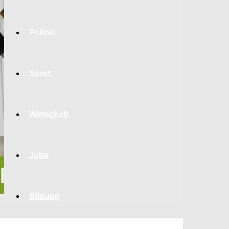
Polizei
Sport
Wirtschaft
Jobs
Bildung