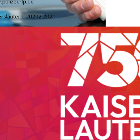
polizei.rlp.de
erslautern, 20202.2021