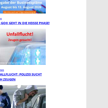
ng
3 GO® GEHT IN DIE HEISSE PHASE!
ews
ALLFLUCHT: POLIZEI SUCHT
H ZEUGEN