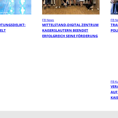
FB News
FB N
ÖTUNGSDELIKT:
MITTELSTAND-DIGITAL ZENTRUM
TRA
TELT
KAISERSLAUTERN BEENDET
POL
ERFOLGREICH SEINE FÖRDERUNG
FB Ku
VER
AUF
KAI