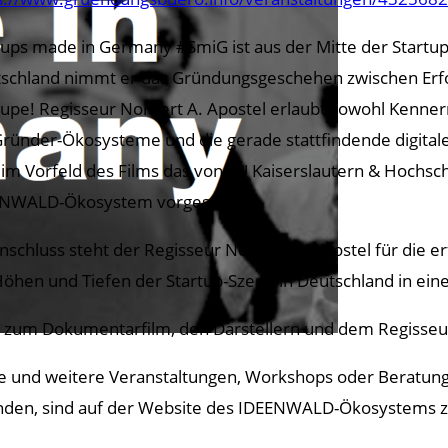
tups made in Germany #SmiG ist aus der Mitte der Startup
schland nimmt er das Gründungsgeschehen zwischen Erfolg 
Lupe! Regisseur Norbert A. Apostel erlaubt sowohl Kennern 
Gründer-Ökosysteme und die gerade stattfindende digita
 im Vorfeld des Films das von TU Kaiserslautern & Hochsc
NWALD-Ökosystem vorgestellt.
nschluss steht der Regisseur Norbert A. Apostel für die 
Höhen und Tiefen der Startup-Szene in Deutschland in ein
s zum Dokumentarfilm, den Darstellern und dem Regisseur
e und weitere Veranstaltungen, Workshops oder Beratun
inden, sind auf der Website des IDEENWALD-Ökosystems zu