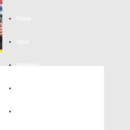
Polizei
Sport
Wirtschaft
Jobs
Bildung