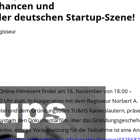
Chancen und
er deutschen Startup-Szene!
gisseur
Online-Filmevent findet am 16. November von 18:00 –
0 Uhr statt. In Kooperation mit dem Regisseur Norbert A.
tel und dem Gründungsbüro TU&HS Kaiserslautern, präs
ystem den Dokumentarfilm über das Gründungsgeschehen 
enlos, einzige Voraussetzung für die Teilnahme ist eine 
s://www.gruendungsbuero.info/veranstaltungen/432568