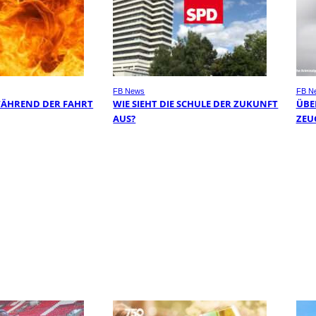
FB News
FB N
WÄHREND DER FAHRT
WIE SIEHT DIE SCHULE DER ZUKUNFT
ÜBER
AUS?
EUG