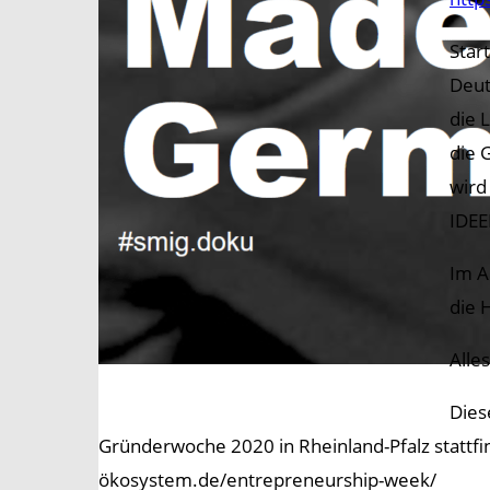
Star
Deut
die 
die 
wird
IDEE
Im A
die 
Alle
Dies
Gründerwoche 2020 in Rheinland-Pfalz stattf
ökosystem.de/entrepreneurship-week/