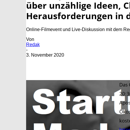
über unzählige Ideen, 
Herausforderungen in d
Online-Filmevent und Live-Diskussion mit dem Re
Von
Redak
-
3. November 2020
Das 
20:3
Apos
Ökos
kost
http