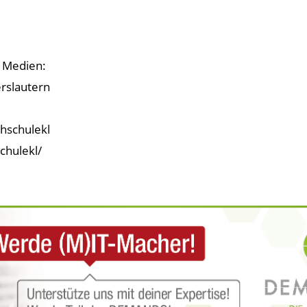
n Medien:
rslautern
hschulekl
chulekl/