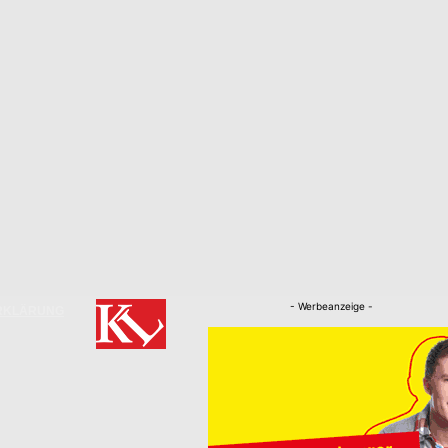
- Werbeanzeige -
RKLÄRUNG
Nachrichten
Kaiserslautern