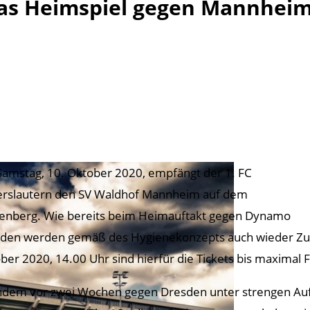
das Heimspiel gegen Mannhei
amstag, 10. Oktober 2020, empfängt der 1. FC
erslautern den SV Waldhof Mannheim auf dem
enberg. Wie bereits beim Heimauftakt gegen Dynamo
den werden gemäß des Hygienekonzepts auch wieder Zusc
ber 2020, 14.00 Uhr sind hierfür die Tickets bis maximal 
dem vor zwei Wochen gegen Dresden unter strengen Auf