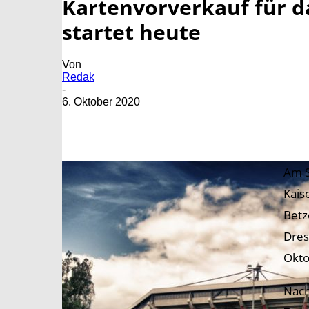
Kartenvorverkauf für 
startet heute
Von
Redak
-
6. Oktober 2020
Am S
Kais
Betz
Dres
Okto
Nach