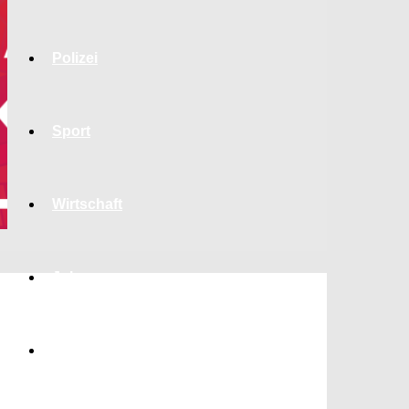
Polizei
Sport
Wirtschaft
Jobs
Bildung