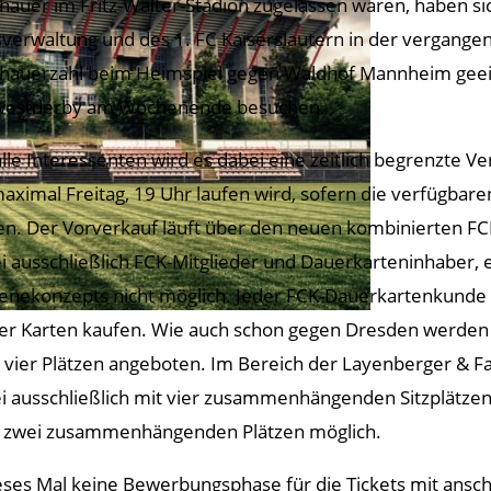
hauer im Fritz-Walter-Stadion zugelassen waren, haben si
sverwaltung und des 1. FC Kaiserslautern in der vergan
hauerzahl beim Heimspiel gegen Waldhof Mannheim geeini
westderby am Wochenende besuchen.
alle Interessenten wird es dabei eine zeitlich begrenzte V
maximal Freitag, 19 Uhr laufen wird, sofern die verfügbaren
ten. Der Vorverkauf läuft über den neuen kombinierten FC
i ausschließlich FCK-Mitglieder und Dauerkarteninhaber, e
enekonzepts nicht möglich. Jeder FCK-Dauerkartenkunde un
ier Karten kaufen. Wie auch schon gegen Dresden werden 
 vier Plätzen angeboten. Im Bereich der Layenberger & Fa
i ausschließlich mit vier zusammenhängenden Sitzplätzen 
l zwei zusammenhängenden Plätzen möglich.
eses Mal keine Bewerbungsphase für die Tickets mit ansch