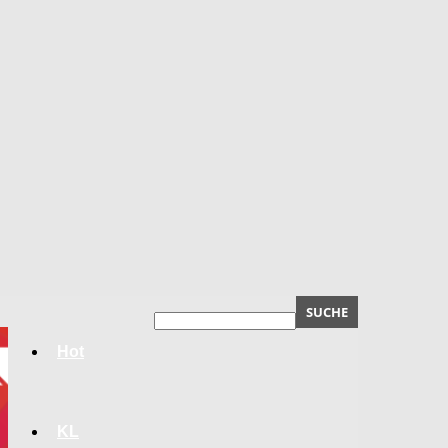
Hot
KL