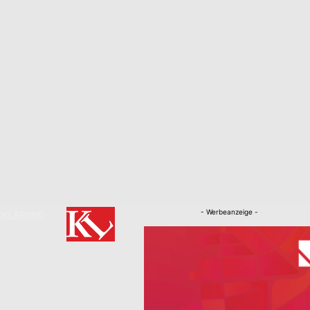
- Werbeanzeige -
RKLÄRUNG
Nachrichten
Kaiserslautern