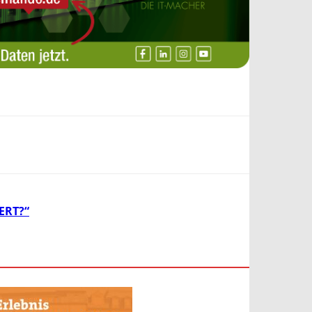
ERT?“