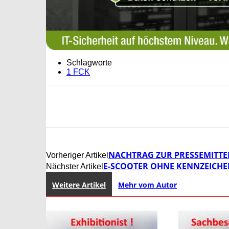
Schlagworte
1 FCK
NACHTRAG ZUR PRESSEMITTEI
Vorheriger Artikel
E-SCOOTER OHNE KENNZEICHE
Nächster Artikel
Weitere Artikel
Mehr vom Autor