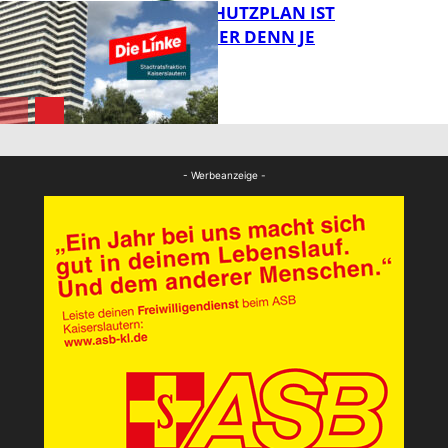
EIN HITZESCHUTZPLAN IST
NOTWENDIGER DENN JE
FB Gesundheit
FB News
- Werbeanzeige -