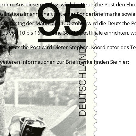
rden. Aus diesem Anlass wird die Deutsche Post den Ehr
allnationalmannschaft mit einer Sonderbriefmarke sowi
ausgabetag der Marke am 1. Oktober wird die Deutsche Po
aus von 10 bis 16 Uhr eine Sonderpostfiliale einrichten
die Deutsche Post wird Dieter Stephan, Koordinator des Te
 weiteren Informationen zur Briefmarke finden Sie hier: