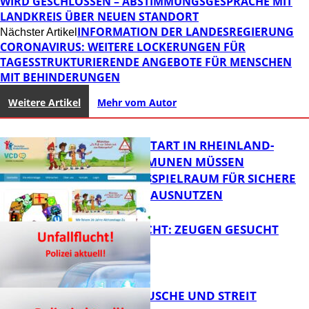
WIRD GESCHLOSSEN – ABSTIMMUNGSGESPRÄCHE MIT
LANDKREIS ÜBER NEUEN STANDORT
INFORMATION DER LANDESREGIERUNG
Nächster Artikel
CORONAVIRUS: WEITERE LOCKERUNGEN FÜR
TAGESSTRUKTURIERENDE ANGEBOTE FÜR MENSCHEN
MIT BEHINDERUNGEN
Weitere Artikel
Mehr vom Autor
ZUM SCHULSTART IN RHEINLAND-
PFALZ: KOMMUNEN MÜSSEN
HANDLUNGSSPIELRAUM FÜR SICHERE
SCHULWEGE AUSNUTZEN
UNFALLFLUCHT: ZEUGEN GESUCHT
FB News
KNALLGERÄUSCHE UND STREIT