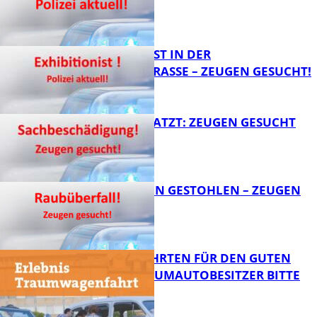
FB News
EXHIBITIONIST IN DER
VELMANNSTRASSE – ZEUGEN GESUCHT!
FB News
AUTO ZERKRATZT: ZEUGEN GESUCHT
FB News
TEURE KETTEN GESTOHLEN – ZEUGEN
GESUCHT!
FB News
SPENDENFAHRTEN FÜR DEN GUTEN
ZWECK – TRAUMAUTOBESITZER BITTE
MELDEN!
FB News