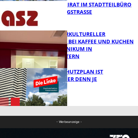
SENIORENBEIRAT IM STADTTEILBÜRO
IN DER KÖNIGSTRASSE
FB News
NEUER INTERKULTURELLER
TREFFPUNKT BEI KAFFEE UND KUCHEN
IM PFALZKLINIKUM IN
FB News
KAISERSLAUTERN
EIN HITZESCHUTZPLAN IST
NOTWENDIGER DENN JE
FB Gesundheit
FB News
- Werbeanzeige -