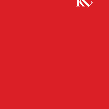
Start
FB News
SWK fährt abends länger
FB NEWS