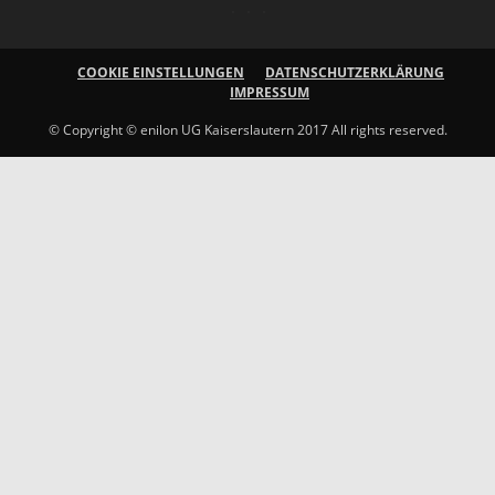
COOKIE EINSTELLUNGEN
DATENSCHUTZERKLÄRUNG
IMPRESSUM
© Copyright © enilon UG Kaiserslautern 2017 All rights reserved.