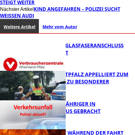
STEIGT WEITER
KIND ANGEFAHREN – POLIZEI SUCHT
Nächster Artikel
WEISSEN AUDI
Weitere Artikel
Mehr vom Autor
WARUM EIN GLASFASERANSCHLUSS
SINNVOLL IST
POLIZEI WESTPFALZ APPELLIERT ZUM
SCHULSTART ZU BESONDERER
VORSICHT
FB News
UNFALL: 58-JÄHRIGER IN
KRANKENHAUS GEBRACHT
FB News
AUTO FÄNGT WÄHREND DER FAHRT