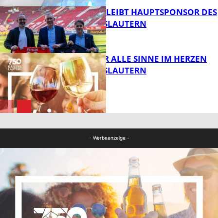
NOVOLINE BLEIBT HAUPTSPONSOR DES
1. FC KAISERSLAUTERN
FB News
GENÜSSE FÜR ALLE SINNE IM HERZEN
VON KAISERSLAUTERN
FB News
FB Kultur
- Werbeanzeige -