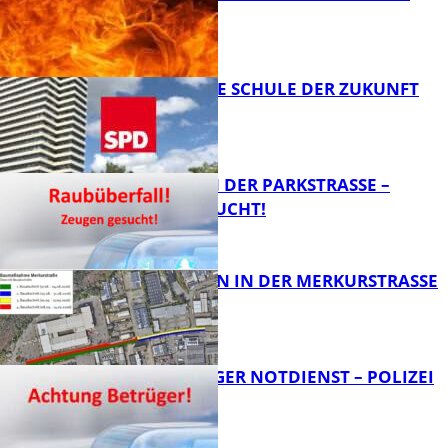
FEUER
FB News
WIE SIEHT DIE SCHULE DER ZUKUNFT
AUS?
FB News
ÜBERFALL IN DER PARKSTRASSE – Z
EUGEN GESUCHT!
FB News
BAUARBEITEN IN DER MERKURSTRASSE
FB News
FRAGWÜRDIGER NOTDIENST – POLIZEI
WARNT
FB News