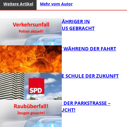
Weitere Artikel
Mehr vom Autor
UNFALL: 58-JÄHRIGER IN
KRANKENHAUS GEBRACHT
AUTO FÄNGT WÄHREND DER FAHRT
FEUER
FB News
WIE SIEHT DIE SCHULE DER ZUKUNFT
AUS?
FB News
ÜBERFALL IN DER PARKSTRASSE – Z
EUGEN GESUCHT!
FB News