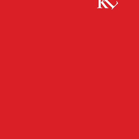
Start
FB News
Verkehrsunsicheres Fahrzeug, Untersagung der
Weiterfahrt – am Ersatzfahrzeug ebenfalls Mängel
festgestellt…
FB NEWS
POLIZEI
TWITTER NEWS