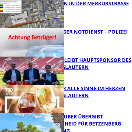
BAUARBEITEN IN DER MERKURSTRASSE
FB News
FRAGWÜRDIGER NOTDIENST – POLIZEI
WARNT
FB News
NOVOLINE BLEIBT HAUPTSPONSOR DES
1. FC KAISERSLAUTERN
FB News
GENÜSSE FÜR ALLE SINNE IM HERZEN
VON KAISERSLAUTERN
FB News
MINISTER TEUBER ÜBERGIBT
FÖRDERBESCHEID FÜR BETZENBERG-
ENTWICKLUNG