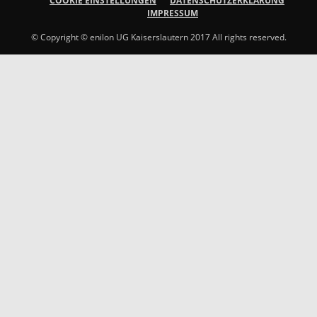
COOKIE EINSTELLUNGEN
DATENSCHUTZERKLÄRUNG
IMPRESSUM
© Copyright © enilon UG Kaiserslautern 2017 All rights reserved.