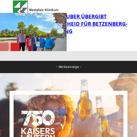
SCHLAF
FB Kultur
MINISTER TEUBER ÜBERGIBT
FÖRDERBESCHEID FÜR BETZENBERG-
ENTWICKLUNG
FB Gesundheit
FB News
- Werbeanzeige -