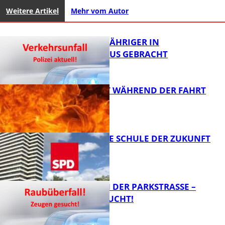
Weitere Artikel
Mehr vom Autor
UNFALL: 58-JÄHRIGER IN
KRANKENHAUS GEBRACHT
AUTO FÄNGT WÄHREND DER FAHRT
FEUER
FB News
WIE SIEHT DIE SCHULE DER ZUKUNFT
AUS?
FB News
ÜBERFALL IN DER PARKSTRASSE – Z
EUGEN GESUCHT!
FB News