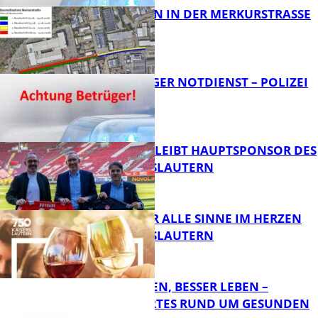
BAUARBEITEN IN DER MERKURSTRASSE
FB News
FRAGWÜRDIGER NOTDIENST – POLIZEI
WARNT
FB News
NOVOLINE BLEIBT HAUPTSPONSOR DES
1. FC KAISERSLAUTERN
FB News
GENÜSSE FÜR ALLE SINNE IM HERZEN
VON KAISERSLAUTERN
FB News
GUT SCHLAFEN, BESSER LEBEN –
WISSENSWERTES RUND UM GESUNDEN