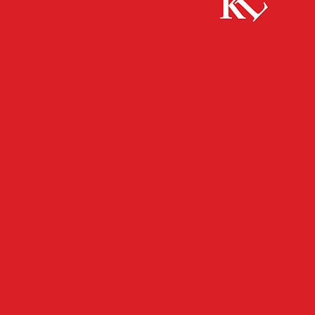
Start
FB Gesundheit
KL – Coronavirus: 268 Personen positiv
getestet, 226 geheilt, 5 Personen verstorben,...
FB GESUNDHEIT
FB NEWS
KAISERSLAUTERN
TOP NEWS