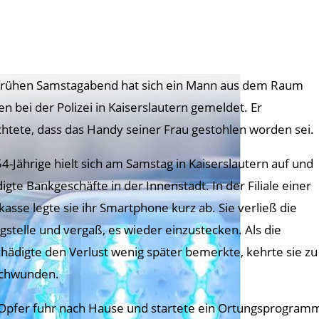
rühen Samstagabend hat sich ein Mann aus dem Raum
en bei der Polizei in Kaiserslautern gemeldet. Er
chtete, dass das Handy seiner Frau gestohlen worden sei.
54-Jährige hielt sich am Samstag in Kaiserslautern auf und
digte Bankgeschäfte in der Innenstadt. In der Filiale einer
kasse legte sie ihr Smartphone kurz ab. Sie verließ die
gstelle und vergaß, es wieder einzustecken. Als die
hädigte den Verlust wenig später bemerkte, kehrte sie z
chwunden.
Opfer fuhr nach Hause und startete ein Ortungsprogramm a