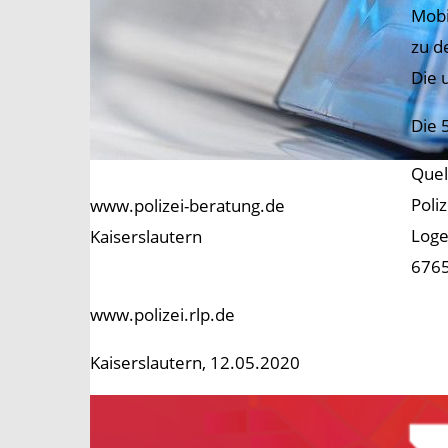
Mobi
zu d
Die 
Die 
Quel
Poli
www.polizei-beratung.de
Loge
Kaiserslautern
6765
www.polizei.rlp.de
Kaiserslautern, 12.05.2020