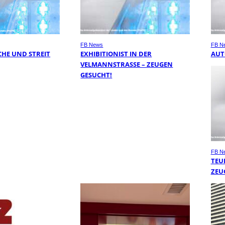
FB News
FB N
HE UND STREIT
EXHIBITIONIST IN DER
AUT
VELMANNSTRASSE – ZEUGEN G
ESUCHT!
FB N
TEU
ZEU