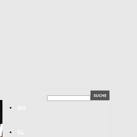
Hot
KL