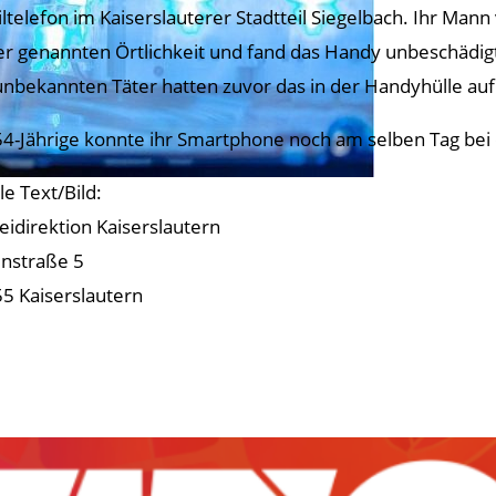
ltelefon im Kaiserslauterer Stadtteil Siegelbach. Ihr Mann 
er genannten Örtlichkeit und fand das Handy unbeschädigt
unbekannten Täter hatten zuvor das in der Handyhülle a
54-Jährige konnte ihr Smartphone noch am selben Tag bei
le Text/Bild:
zeidirektion Kaiserslautern
nstraße 5
5 Kaiserslautern