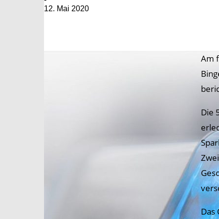
12. Mai 2020
Am f
Bing
beri
Die 
erle
Spar
Zwei
Gesc
vers
Das 