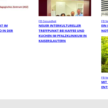
FB Gesundheit
FB N
AT IM
NEUER INTERKULTURELLER
EIN
O IN DER
TREFFPUNKT BEI KAFFEE UND
NOT
KUCHEN IM PFALZKLINIKUM IN
KAISERSLAUTERN
FB N
MIT
ENT