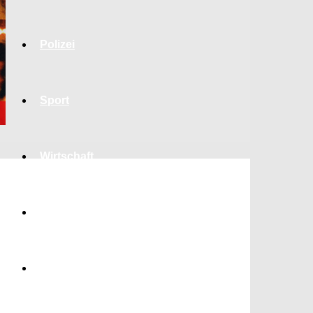
Polizei
Sport
Wirtschaft
Jobs
Bildung