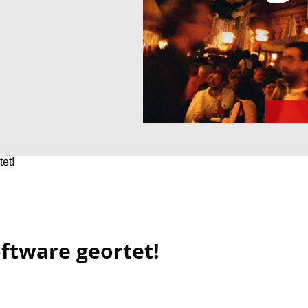
et!
ftware geortet!