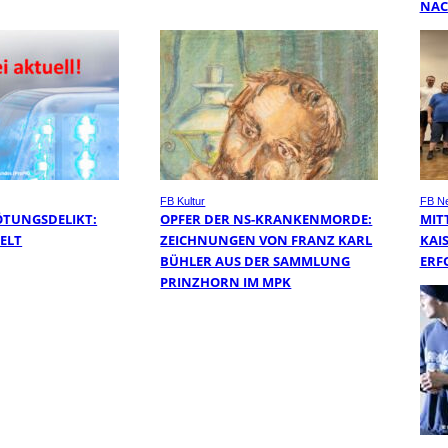
NAC
FB Kultur
FB N
ÖTUNGSDELIKT:
OPFER DER NS-KRANKENMORDE:
MIT
TELT
ZEICHNUNGEN VON FRANZ KARL
KAI
BÜHLER AUS DER SAMMLUNG
ERF
PRINZHORN IM MPK