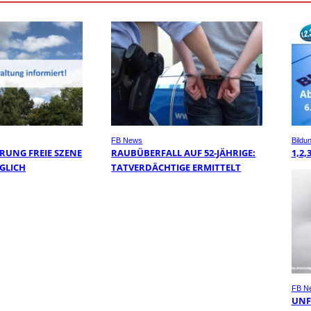
FB News
Bildu
RUNG FREIE SZENE
RAUBÜBERFALL AUF 52-JÄHRIGE:
1,2,
GLICH
TATVERDÄCHTIGE ERMITTELT
FB N
UNF