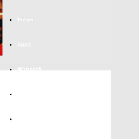
Polizei
Sport
Wirtschaft
Jobs
Bildung