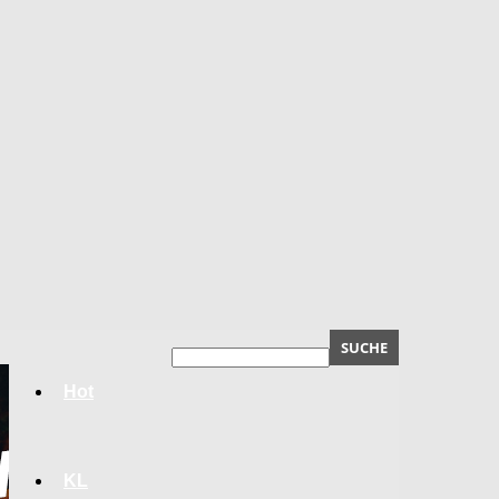
Hot
KL