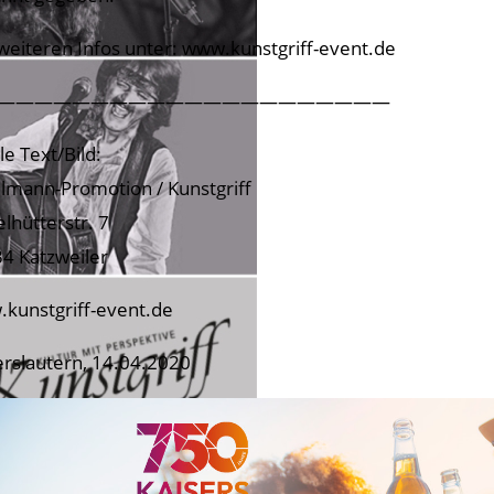
 weiteren Infos unter: www.kunstgriff-event.de
—————————————————————
le Text/Bild:
lmann-Promotion / Kunstgriff
elhütterstr. 7
4 Katzweiler
kunstgriff-event.de
erslautern, 14.04.2020