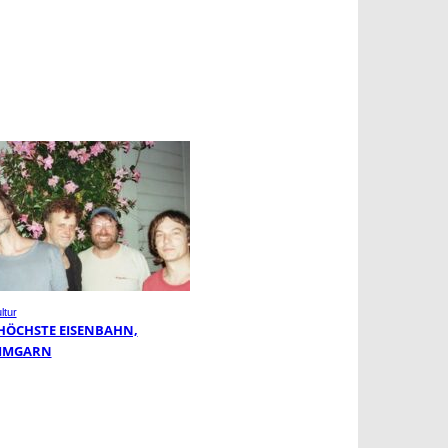
ltur
 HÖCHSTE EISENBAHN,
MMGARN