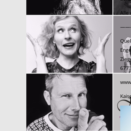
Alle
——
Quel
Enge
Zieg
6773
www.
Kais