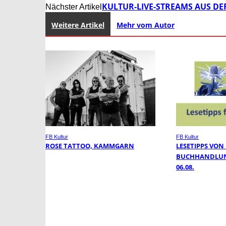
KULTUR-LIVE-STREAMS AUS DER
Nächster Artikel
Weitere Artikel
Mehr vom Autor
FB Kultur
FB Kultur
ROSE TATTOO, KAMMGARN
LESETIPPS VON
BUCHHANDLUN
06.08.