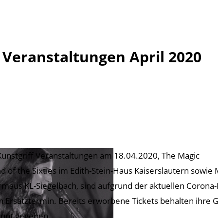
 Veranstaltungen April 2020
Kunstgriff Veranstaltungen am 18.04.2020, The Magic
d of the Sixties im Edith-Stein-Haus Kaiserslautern sowi
rmaus KL-Siegelbach, sind aufgrund der aktuellen Coron
n Ersatztermin. Bereits erworbene Tickets behalten ihre Gü
nnt gegeben.