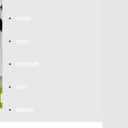
Polizei
Sport
Wirtschaft
Jobs
Bildung