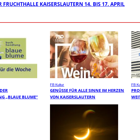
 FRUCHTHALLE KAISERSLAUTERN 14. BIS 17. APRIL
FB Kultur
FB Ku
 DER
GENÜSSE FÜR ALLE SINNE IM HERZEN
PRO
G „BLAUE BLUME“
VON KAISERSLAUTERN
WEI