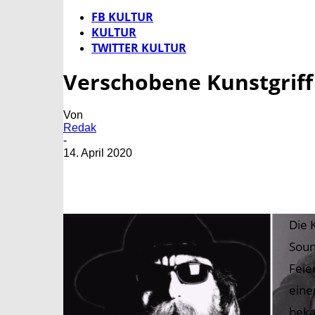
FB KULTUR
KULTUR
TWITTER KULTUR
Verschobene Kunstgriff
Von
Redak
-
14. April 2020
Die 
Soun
Feie
eine
beka