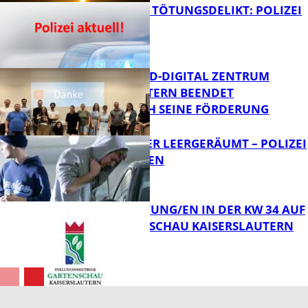
VERSUCHTES TÖTUNGSDELIKT: POLIZEI
ERMITTELT
Bildung
MITTELSTAND-DIGITAL ZENTRUM
KAISERSLAUTERN BEENDET
ERFOLGREICH SEINE FÖRDERUNG
FB News
TRANSPORTER LEERGERÄUMT – POLIZEI
SUCHT ZEUGEN
FB News
VERANSTALTUNG/EN IN DER KW 34 AUF
DER GARTENSCHAU KAISERSLAUTERN
FB News