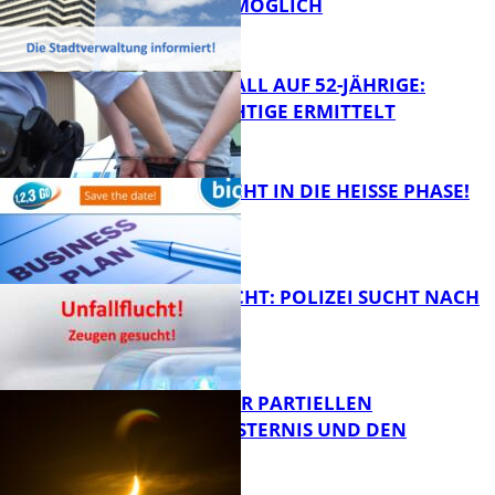
WEITERHIN MÖGLICH
FB News
RAUBÜBERFALL AUF 52-JÄHRIGE:
TATVERDÄCHTIGE ERMITTELT
FB Kultur
1,2,3 GO® GEHT IN DIE HEISSE PHASE!
FB News
UNFALLFLUCHT: POLIZEI SUCHT NACH
ZEUGEN
Bildung
VORTRAG ZUR PARTIELLEN
SONNENFINSTERNIS UND DEN
PERSEIDEN
FB News