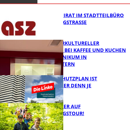
SENIORENBEIRAT IM STADTTEILBÜRO
IN DER KÖNIGSTRASSE
NEUER INTERKULTURELLER
TREFFPUNKT BEI KAFFEE UND KUCHEN
IM PFALZKLINIKUM IN
FB News
KAISERSLAUTERN
EIN HITZESCHUTZPLAN IST
NOTWENDIGER DENN JE
FB Gesundheit
MIT DEM JÄGER AUF
ENTDECKUNGSTOUR!
FB News