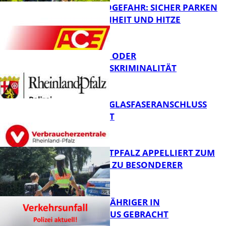
WALDBRANDGEFAHR: SICHER PARKEN
BEI TROCKENHEIT UND HITZE
FB News
CYBERCRIME ODER
WIRTSCHAFTSKRIMINALITÄT
FB News
WARUM EIN GLASFASERANSCHLUSS
SINNVOLL IST
Polizei
POLIZEI WESTPFALZ APPELLIERT ZUM
SCHULSTART ZU BESONDERER
VORSICHT
FB News
UNFALL: 58-JÄHRIGER IN
KRANKENHAUS GEBRACHT