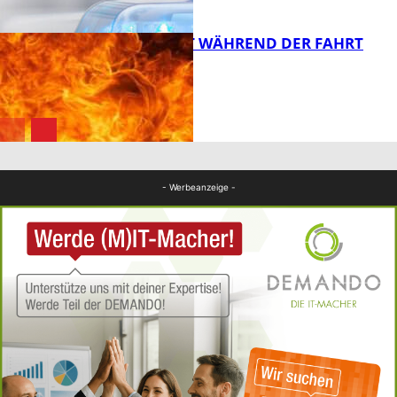
FB News
AUTO FÄNGT WÄHREND DER FAHRT
FEUER
FB News
FB News
- Werbeanzeige -