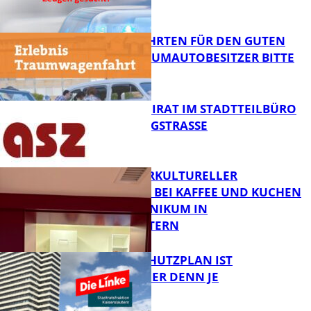
FB News
SPENDENFAHRTEN FÜR DEN GUTEN
ZWECK – TRAUMAUTOBESITZER BITTE
MELDEN!
FB News
SENIORENBEIRAT IM STADTTEILBÜRO
IN DER KÖNIGSTRASSE
FB News
NEUER INTERKULTURELLER
TREFFPUNKT BEI KAFFEE UND KUCHEN
IM PFALZKLINIKUM IN
FB News
KAISERSLAUTERN
EIN HITZESCHUTZPLAN IST
NOTWENDIGER DENN JE
FB Gesundheit