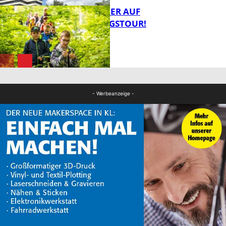
MIT DEM JÄGER AUF
ENTDECKUNGSTOUR!
FB News
FB News
- Werbeanzeige -