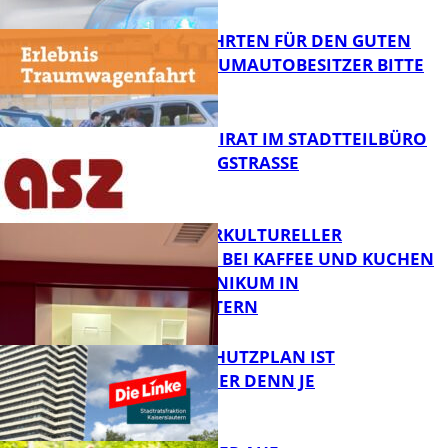
FB News
SPENDENFAHRTEN FÜR DEN GUTEN
ZWECK – TRAUMAUTOBESITZER BITTE
MELDEN!
FB News
SENIORENBEIRAT IM STADTTEILBÜRO
IN DER KÖNIGSTRASSE
FB News
NEUER INTERKULTURELLER
TREFFPUNKT BEI KAFFEE UND KUCHEN
IM PFALZKLINIKUM IN
FB News
KAISERSLAUTERN
EIN HITZESCHUTZPLAN IST
NOTWENDIGER DENN JE
FB Gesundheit