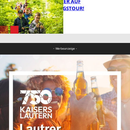
MIT DEM JÄGER AUF
ENTDECKUNGSTOUR!
FB News
FB News
- Werbeanzeige -