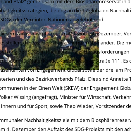
nland-Pfalz“ gemeinsam mit dem Biosphärenreservat in
haltigkeitsstrategien, die eng an die 17 globalen Nachhalt
 SDGs) der Vereinten Nationen angelehnt sind.
diesem Anlass diskutieren am Mittwoch, 4. Dezember, Ver
esstellen, die das Projekt finanzieren, miteinander. Di
etzung der SDGs in Rheinland-Pfalz: Herausforderungen
zmuseum für Naturkunde, Kaiserslauterer Straße 111. Es 
äsentanten von Engagement Global sowie der drei am Proje
sterien und des Bezirksverbands Pfalz. Dies sind Annette 
ommunen in der Einen Welt (SKEW) der Engagement Global
olker Wissing (angefragt), Minister für Wirtschaft, Verkeh
 Innern und für Sport, sowie Theo Wieder, Vorsitzender de
kommunaler Nachhaltigkeitsziele mit dem Biosphärenreserva
m 4. Dezember den Auftakt des SDG-Projekts mit den 