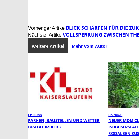
BLICK SCHÄRFEN FÜR DIE Z
Vorheriger Artikel
VOLLSPERRUNG ZWISCHEN THEO
Nächster Artikel
Weitere Artikel
Mehr vom Autor
FB News
FB News
PARKEN, BAUSTELLEN UND WETTER
NEUER MOM CL
DIGITAL IM BLICK
IN KAISERSLA
RODALBEN ZU