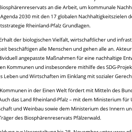
Biosphärenreservats an die Arbeit, um kommunale Nachhal
e Agenda 2030 mit den 17 globalen Nachhaltigkeitszielen 
itsstrategie Rheinland-Pfalz Grundlagen.
lt der biologischen Vielfalt, wirtschaftlicher und infrastr
it beschäftigen alle Menschen und gehen alle an. Akteur
ndividuell angepasste Maßnahmen für eine nachhaltige En
 den Kommunen und insbesondere mithilfe des SDG-Proj
 Leben und Wirtschaften im Einklang mit sozialer Gerechti
r Kommunen in der Einen Welt fördert mit Mitteln des Bund
Auch das Land Rheinland-Pfalz – mit dem Ministerium für
tschaft und Weinbau sowie dem Ministerium des Innern und
s Träger des Biosphärenreservats Pfälzerwald.
ldung zur Veranstaltung bis 28. November unter www.pf