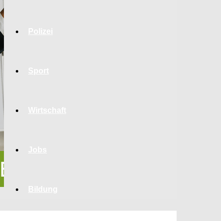
Polizei
Sport
Wirtschaft
Jobs
Bildung