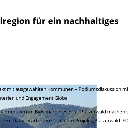
region für ein nachhaltiges
akt mit ausgewählten Kommunen – Podiumsdiskussion mi
sterien und Engagement Global
 Kommunen im Biosphärenreservat Pfälzerwald machen sic
alten. Dafür erarbeiten sie in dem Projekt „Pfälzerwald: S