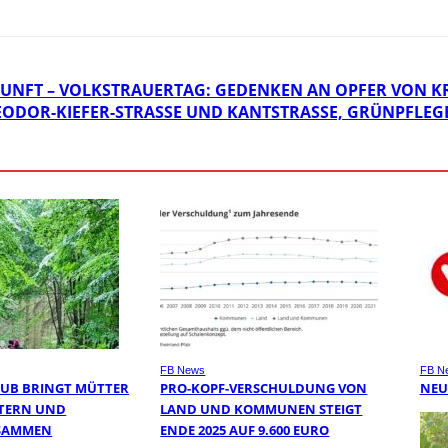
UKUNFT – VOLKSTRAUERTAG: GEDENKEN AN OPFER VON K
DOR-KIEFER-STRASSE UND KANTSTRASSE, GRÜNPFLEGEA
FB News
FB N
UB BRINGT MÜTTER
PRO-KOPF-VERSCHULDUNG VON
NEU
UTERN UND
LAND UND KOMMUNEN STEIGT
SAMMEN
ENDE 2025 AUF 9.600 EURO