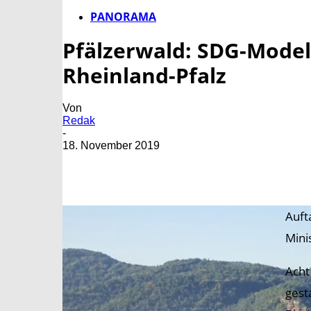
PANORAMA
Pfälzerwald: SDG-Modell
Rheinland-Pfalz
Von
Redak
-
18. November 2019
Auft
Mini
Acht
gest