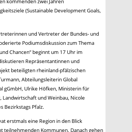
 den kommenden zwei Jahren
igkeitsziele (Sustainable Development Goals,
treterinnen und Vertreter der Bundes- und
e moderierte Podiumsdiskussion zum Thema
 und Chancen“ beginnt um 17 Uhr im
diskutieren Repräsentantinnen und
kt beteiligten rheinland-pfälzischen
Turmann, Abteilungsleiterin Global
 gGmbH, Ulrike Höfken, Ministerin für
r, Landwirtschaft und Weinbau, Nicole
s Bezirkstags Pfalz.
t erstmals eine Region in den Blick
acht teilnehmenden Kommunen. Danach gehen