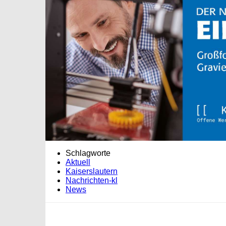
Schlagworte
Aktuell
Kaiserslautern
Nachrichten-kl
News