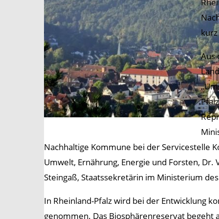
Rhei
Nach
kurz
Aus 
Land
„Ums
Pfal
Repr
Mini
Nachhaltige Kommune bei der Servicestelle K
Umwelt, Ernährung, Energie und Forsten, Dr. V
Steingaß, Staatssekretärin im Ministerium des
In Rheinland-Pfalz wird bei der Entwicklung 
genommen. Das Biosphärenreservat begeht a