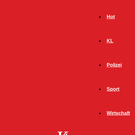
Hot
KL
Polizei
Sport
- Werbeanzeige -
Wirtschaft