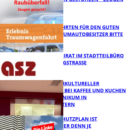
GESUCHT!
FB News
SPENDENFAHRTEN FÜR DEN GUTEN
ZWECK – TRAUMAUTOBESITZER BITTE
MELDEN!
FB News
SENIORENBEIRAT IM STADTTEILBÜRO
IN DER KÖNIGSTRASSE
FB News
NEUER INTERKULTURELLER
TREFFPUNKT BEI KAFFEE UND KUCHEN
IM PFALZKLINIKUM IN
FB News
KAISERSLAUTERN
EIN HITZESCHUTZPLAN IST
NOTWENDIGER DENN JE
FB Gesundheit