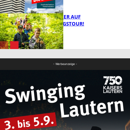
MIT DEM JÄGER AUF
ENTDECKUNGSTOUR!
FB News
FB News
- Werbeanzeige -