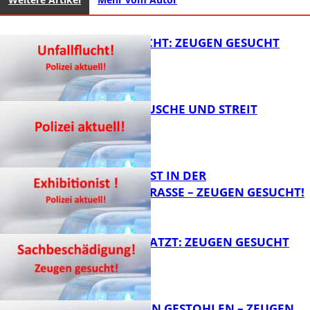
UNFALLFLUCHT: ZEUGEN GESUCHT
KNALLGERÄUSCHE UND STREIT
FB News
EXHIBITIONIST IN DER
VELMANNSTRASSE – ZEUGEN GESUCHT!
FB News
AUTO ZERKRATZT: ZEUGEN GESUCHT
FB News
TEURE KETTEN GESTOHLEN – ZEUGEN