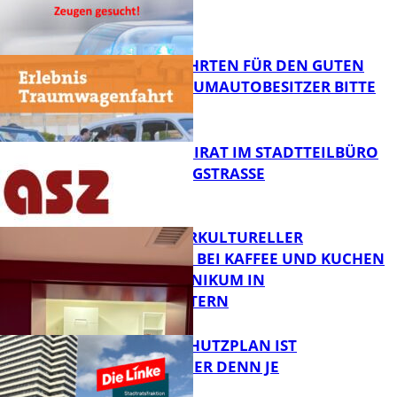
GESUCHT!
FB News
SPENDENFAHRTEN FÜR DEN GUTEN
ZWECK – TRAUMAUTOBESITZER BITTE
MELDEN!
FB News
SENIORENBEIRAT IM STADTTEILBÜRO
IN DER KÖNIGSTRASSE
FB News
NEUER INTERKULTURELLER
TREFFPUNKT BEI KAFFEE UND KUCHEN
IM PFALZKLINIKUM IN
FB News
KAISERSLAUTERN
EIN HITZESCHUTZPLAN IST
NOTWENDIGER DENN JE
FB Gesundheit