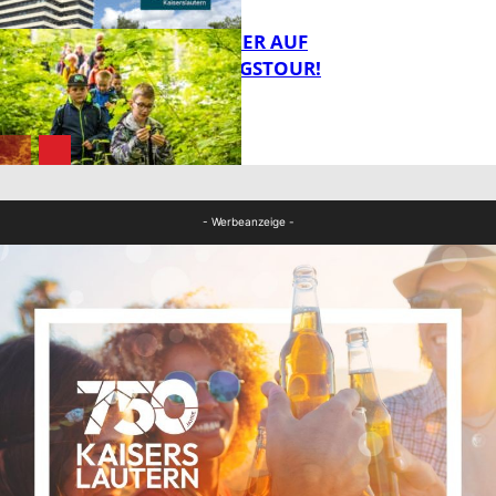
MIT DEM JÄGER AUF
ENTDECKUNGSTOUR!
FB News
FB News
- Werbeanzeige -