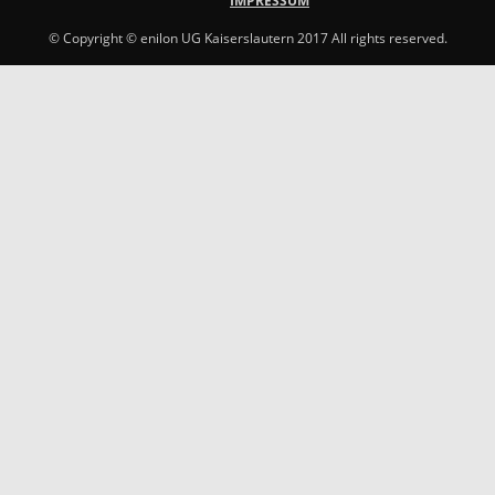
IMPRESSUM
© Copyright © enilon UG Kaiserslautern 2017 All rights reserved.