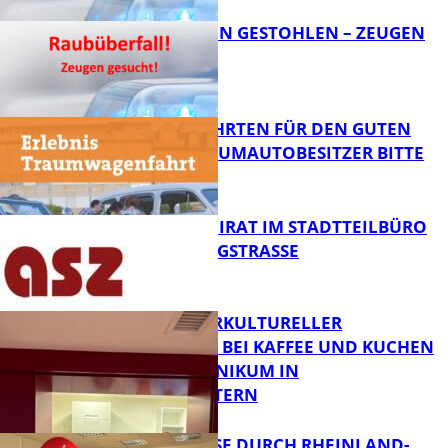
TEURE KETTEN GESTOHLEN – ZEUGEN
GESUCHT!
FB News
SPENDENFAHRTEN FÜR DEN GUTEN
ZWECK – TRAUMAUTOBESITZER BITTE
MELDEN!
FB News
SENIORENBEIRAT IM STADTTEILBÜRO
IN DER KÖNIGSTRASSE
FB News
NEUER INTERKULTURELLER
TREFFPUNKT BEI KAFFEE UND KUCHEN
IM PFALZKLINIKUM IN
FB News
KAISERSLAUTERN
SOMMERREISE DURCH RHEINLAND-