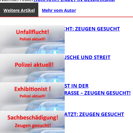
Weitere Artikel
Mehr vom Autor
UNFALLFLUCHT: ZEUGEN GESUCHT
KNALLGERÄUSCHE UND STREIT
FB News
EXHIBITIONIST IN DER
VELMANNSTRASSE – ZEUGEN GESUCHT!
FB News
AUTO ZERKRATZT: ZEUGEN GESUCHT
FB News