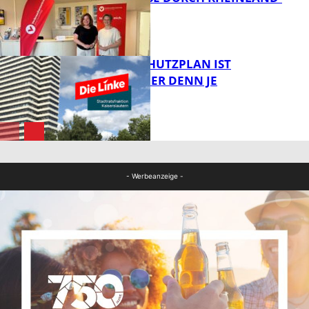
PFALZ
FB Gesundheit
EIN HITZESCHUTZPLAN IST
NOTWENDIGER DENN JE
Panorama
FB News
- Werbeanzeige -