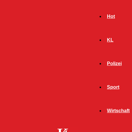
Hot
KL
Polizei
Sport
- Werbeanzeige -
Wirtschaft