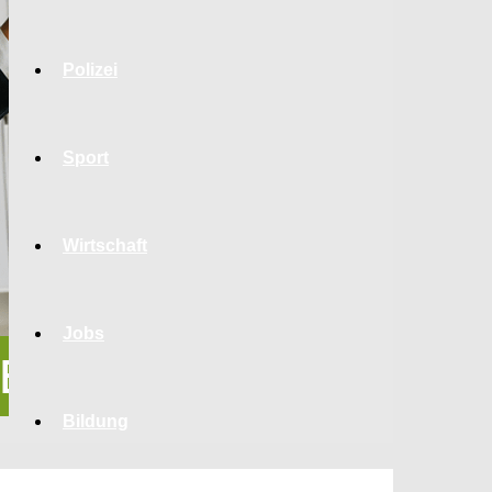
Polizei
Sport
Wirtschaft
Jobs
Bildung