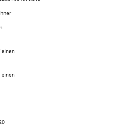
ohner
n
f einen
f einen
20