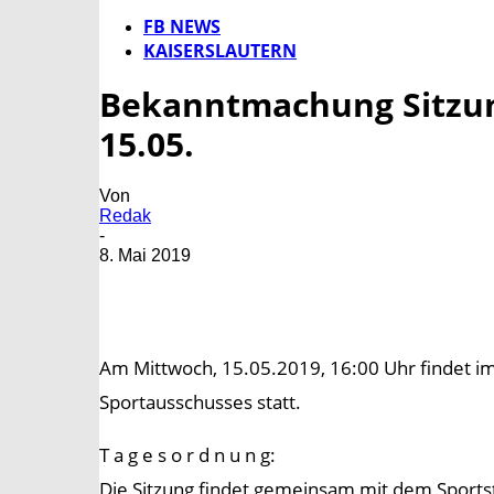
FB NEWS
KAISERSLAUTERN
Bekanntmachung Sitzun
15.05.
Von
Redak
-
8. Mai 2019
Am Mittwoch, 15.05.2019, 16:00 Uhr findet im 
Sportausschusses statt.
T a g e s o r d n u n g:
Die Sitzung findet gemeinsam mit dem Sportstä