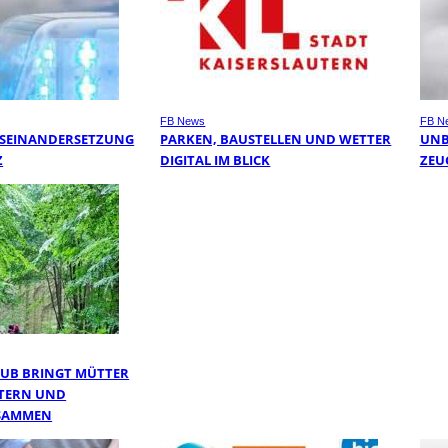
FB News
FB N
USEINANDERSETZUNG
PARKEN, BAUSTELLEN UND WETTER
UNB
Z
DIGITAL IM BLICK
ZEU
UB BRINGT MÜTTER
UTERN UND
SAMMEN