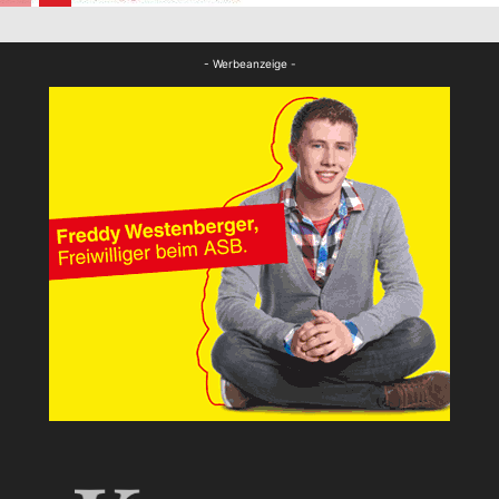
FB News
- Werbeanzeige -