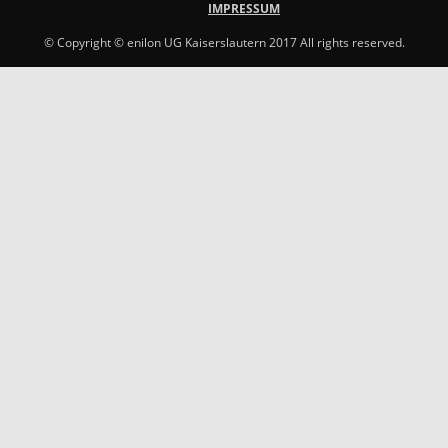
IMPRESSUM
© Copyright © enilon UG Kaiserslautern 2017 All rights reserved.