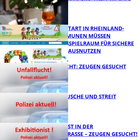
LUMA
FB News
ZUM SCHULSTART IN RHEINLAND-
PFALZ: KOMMUNEN MÜSSEN
HANDLUNGSSPIELRAUM FÜR SICHERE
FB Kultur
SCHULWEGE AUSNUTZEN
UNFALLFLUCHT: ZEUGEN GESUCHT
FB News
KNALLGERÄUSCHE UND STREIT
FB News
EXHIBITIONIST IN DER
VELMANNSTRASSE – ZEUGEN GESUCHT!