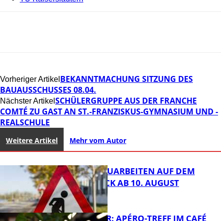
BEKANNTMACHUNG SITZUNG DES
Vorheriger Artikel
BAUAUSSCHUSSES 08.04.
SCHÜLERGRUPPE AUS DER FRANCHE
Nächster Artikel
COMTÉ ZU GAST AN ST.-FRANZISKUS-GYMNASIUM UND -
REALSCHULE
Weitere Artikel
Mehr vom Autor
STRASSENBAUARBEITEN AUF DEM B
ÄNNJERRÜCK AB 10. AUGUST
HOT SUMMER: APÉRO-TREFF IM CAFÉ