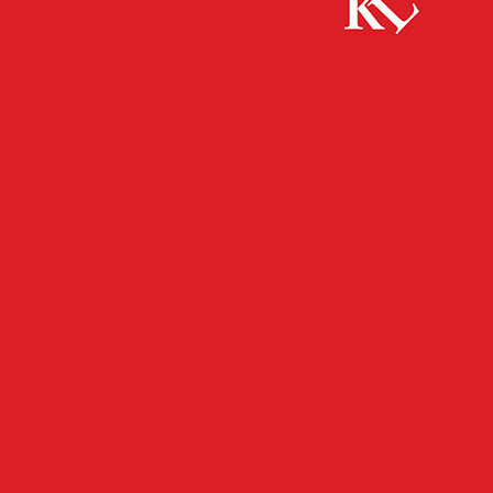
Start
Bildung
Stau in der Zelle – Kaiserslauterer Forscher
entdecken Anti-Stress-System
BILDUNG
FB NEWS
FB WISSENSCHAFT
TWITTER WISSENSCHAFT