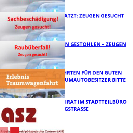
FB News
AUTO ZERKRATZT: ZEUGEN GESUCHT
FB News
TEURE KETTEN GESTOHLEN – ZEUGEN
GESUCHT!
FB News
SPENDENFAHRTEN FÜR DEN GUTEN
ZWECK – TRAUMAUTOBESITZER BITTE
MELDEN!
FB News
SENIORENBEIRAT IM STADTTEILBÜRO
IN DER KÖNIGSTRASSE
FB News