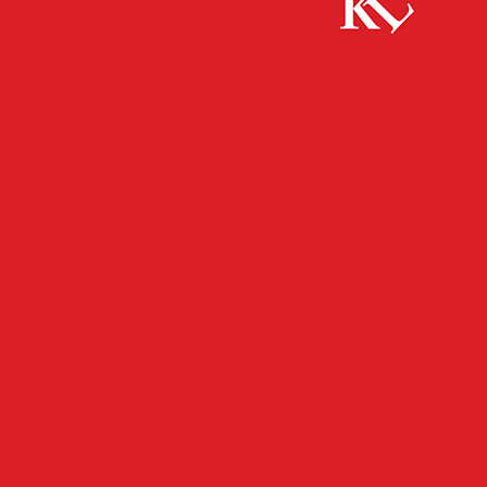
Start
Bildung
Offener Campus an der Hochschule
Kaiserslautern
BILDUNG
FB WISSENSCHAFT
TOP NEWS
TWITTER WISSENSCHAFT