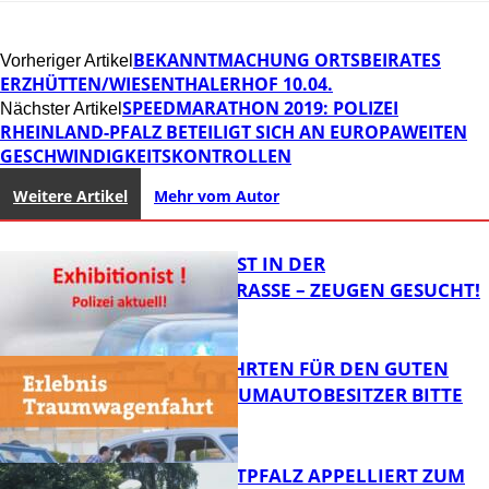
BEKANNTMACHUNG ORTSBEIRATES
Vorheriger Artikel
ERZHÜTTEN/WIESENTHALERHOF 10.04.
SPEEDMARATHON 2019: POLIZEI
Nächster Artikel
RHEINLAND-PFALZ BETEILIGT SICH AN EUROPAWEITEN
GESCHWINDIGKEITSKONTROLLEN
Weitere Artikel
Mehr vom Autor
EXHIBITIONIST IN DER
VELMANNSTRASSE – ZEUGEN GESUCHT!
SPENDENFAHRTEN FÜR DEN GUTEN
ZWECK – TRAUMAUTOBESITZER BITTE
MELDEN!
FB News
POLIZEI WESTPFALZ APPELLIERT ZUM