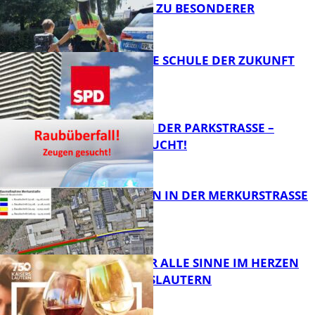
SCHULSTART ZU BESONDERER
VORSICHT
FB News
WIE SIEHT DIE SCHULE DER ZUKUNFT
AUS?
FB News
ÜBERFALL IN DER PARKSTRASSE – Z
EUGEN GESUCHT!
FB News
BAUARBEITEN IN DER MERKURSTRASSE
FB News
GENÜSSE FÜR ALLE SINNE IM HERZEN
VON KAISERSLAUTERN
FB News