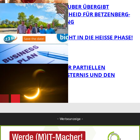
MINISTER TEUBER ÜBERGIBT
FÖRDERBESCHEID FÜR BETZENBERG-
ENTWICKLUNG
FB Kultur
1,2,3 GO® GEHT IN DIE HEISSE PHASE!
FB News
VORTRAG ZUR PARTIELLEN
SONNENFINSTERNIS UND DEN
PERSEIDEN
Bildung
Bildung
- Werbeanzeige -